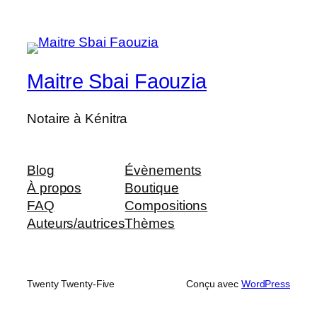
Maitre Sbai Faouzia
Notaire à Kénitra
Blog
Évènements
À propos
Boutique
FAQ
Compositions
Auteurs/autrices
Thèmes
Twenty Twenty-Five
Conçu avec
WordPress