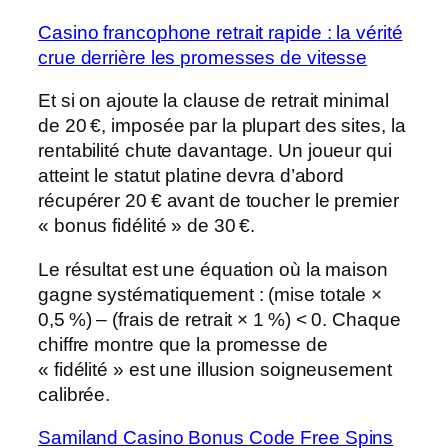
Casino francophone retrait rapide : la vérité
crue derrière les promesses de vitesse
Et si on ajoute la clause de retrait minimal
de 20 €, imposée par la plupart des sites, la
rentabilité chute davantage. Un joueur qui
atteint le statut platine devra d’abord
récupérer 20 € avant de toucher le premier
« bonus fidélité » de 30 €.
Le résultat est une équation où la maison
gagne systématiquement : (mise totale ×
0,5 %) – (frais de retrait × 1 %) < 0. Chaque
chiffre montre que la promesse de
« fidélité » est une illusion soigneusement
calibrée.
Samiland Casino Bonus Code Free Spins