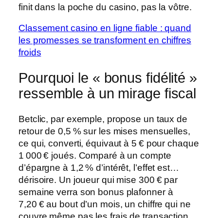
finit dans la poche du casino, pas la vôtre.
Classement casino en ligne fiable : quand
les promesses se transforment en chiffres
froids
Pourquoi le « bonus fidélité »
ressemble à un mirage fiscal
Betclic, par exemple, propose un taux de
retour de 0,5 % sur les mises mensuelles,
ce qui, converti, équivaut à 5 € pour chaque
1 000 € joués. Comparé à un compte
d’épargne à 1,2 % d’intérêt, l’effet est…
dérisoire. Un joueur qui mise 300 € par
semaine verra son bonus plafonner à
7,20 € au bout d’un mois, un chiffre qui ne
couvre même pas les frais de transaction