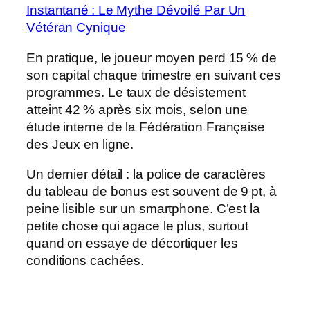
Instantané : Le Mythe Dévoilé Par Un
Vétéran Cynique
En pratique, le joueur moyen perd 15 % de
son capital chaque trimestre en suivant ces
programmes. Le taux de désistement
atteint 42 % après six mois, selon une
étude interne de la Fédération Française
des Jeux en ligne.
Un dernier détail : la police de caractères
du tableau de bonus est souvent de 9 pt, à
peine lisible sur un smartphone. C’est la
petite chose qui agace le plus, surtout
quand on essaye de décortiquer les
conditions cachées.