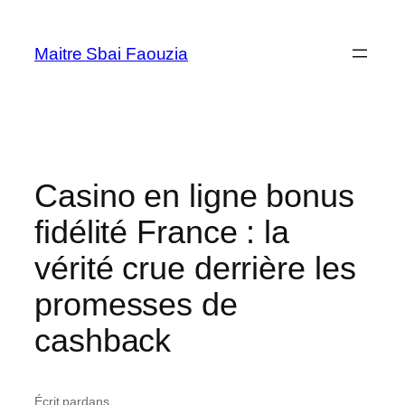
Maitre Sbai Faouzia
Casino en ligne bonus
fidélité France : la
vérité crue derrière les
promesses de
cashback
Écrit par
dans