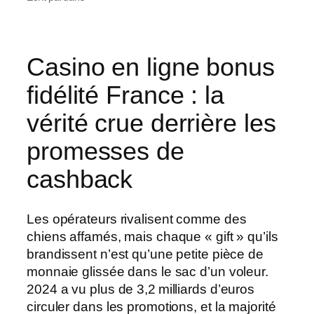
Casino en ligne bonus
fidélité France : la
vérité crue derrière les
promesses de
cashback
Les opérateurs rivalisent comme des
chiens affamés, mais chaque « gift » qu’ils
brandissent n’est qu’une petite pièce de
monnaie glissée dans le sac d’un voleur.
2024 a vu plus de 3,2 milliards d’euros
circuler dans les promotions, et la majorité