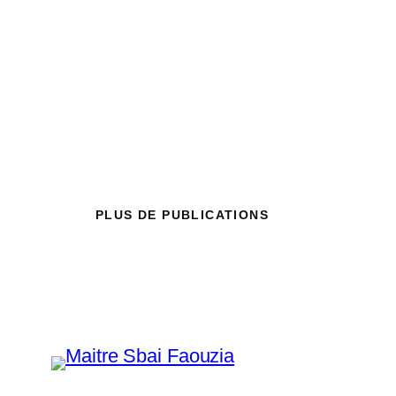
PLUS DE PUBLICATIONS