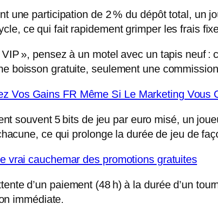
t une participation de 2 % du dépôt total, un jo
e, ce qui fait rapidement grimper les frais fixe
VIP », pensez à un motel avec un tapis neuf : c
ne boisson gratuite, seulement une commission 
ez Vos Gains FR Même Si Le Marketing Vous 
igent souvent 5 bits de jeu par euro misé, un jo
chacune, ce qui prolonge la durée de jeu de façon
le vrai cauchemar des promotions gratuites
ente d’un paiement (48 h) à la durée d’un tourn
tion immédiate.