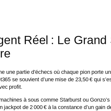
gent Réel : Le Grand
re
e une partie d’échecs où chaque pion porte un b
 Bet365 se souvient d’une mise de 23,50 € qui s
ec profit.
 machines à sous comme Starburst ou Gonzo’s Que
un jackpot de 2 000 € à la constance d’un gain de