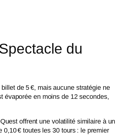
 Spectacle du
illet de 5 €, mais aucune stratégie ne
’est évaporée en moins de 12 secondes,
st offrent une volatilité similaire à un
 0,10 € toutes les 30 tours : le premier