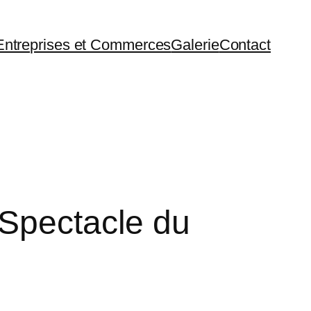
Entreprises et Commerces
Galerie
Contact
 Spectacle du