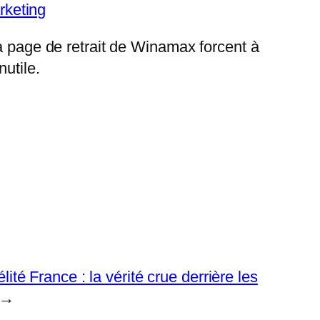
rketing
la page de retrait de Winamax forcent à
utile.
ité France : la vérité crue derrière les
→