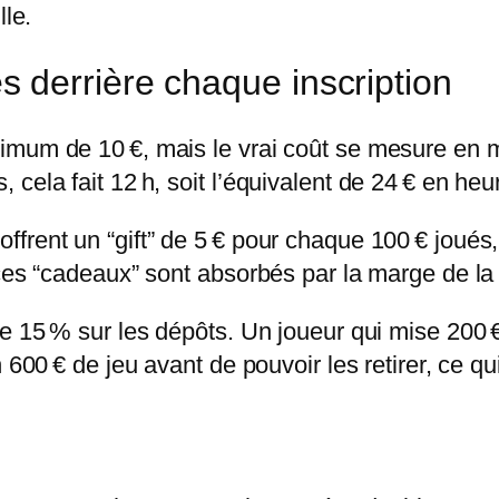
lle.
 derrière chaque inscription
imum de 10 €, mais le vrai coût se mesure en 
cela fait 12 h, soit l’équivalent de 24 € en heu
rent un “gift” de 5 € pour chaque 100 € joués, 
 ces “cadeaux” sont absorbés par la marge de la
e 15 % sur les dépôts. Un joueur qui mise 200 € 
 600 € de jeu avant de pouvoir les retirer, ce qu