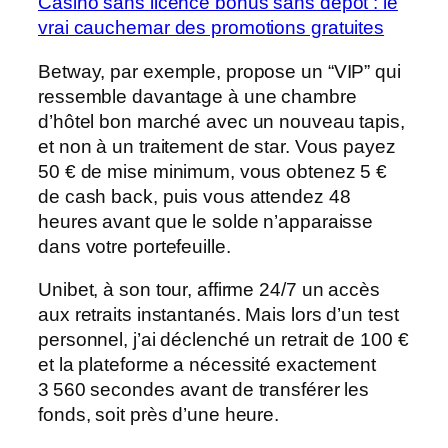
Casino sans licence bonus sans dépôt : le
vrai cauchemar des promotions gratuites
Betway, par exemple, propose un “VIP” qui
ressemble davantage à une chambre
d’hôtel bon marché avec un nouveau tapis,
et non à un traitement de star. Vous payez
50 € de mise minimum, vous obtenez 5 €
de cash back, puis vous attendez 48
heures avant que le solde n’apparaisse
dans votre portefeuille.
Unibet, à son tour, affirme 24/7 un accès
aux retraits instantanés. Mais lors d’un test
personnel, j’ai déclenché un retrait de 100 €
et la plateforme a nécessité exactement
3 560 secondes avant de transférer les
fonds, soit près d’une heure.