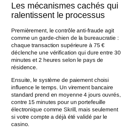
Les mécanismes cachés qui
ralentissent le processus
Premièrement, le contrôle anti-fraude agit
comme un garde‑chien de la bureaucratie :
chaque transaction supérieure à 75 €
déclenche une vérification qui dure entre 30
minutes et 2 heures selon le pays de
résidence.
Ensuite, le système de paiement choisi
influence le temps. Un virement bancaire
standard prend en moyenne 4 jours ouvrés,
contre 15 minutes pour un portefeuille
électronique comme Skrill, mais seulement
si votre compte a déjà été validé par le
casino.