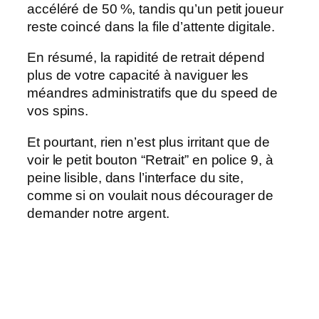
accéléré de 50 %, tandis qu’un petit joueur
reste coincé dans la file d’attente digitale.
En résumé, la rapidité de retrait dépend
plus de votre capacité à naviguer les
méandres administratifs que du speed de
vos spins.
Et pourtant, rien n’est plus irritant que de
voir le petit bouton “Retrait” en police 9, à
peine lisible, dans l’interface du site,
comme si on voulait nous décourager de
demander notre argent.