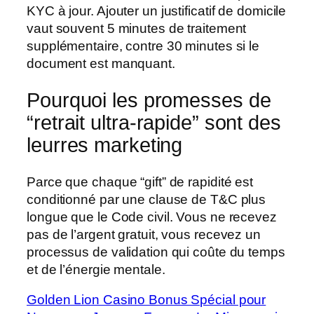
KYC à jour. Ajouter un justificatif de domicile
vaut souvent 5 minutes de traitement
supplémentaire, contre 30 minutes si le
document est manquant.
Pourquoi les promesses de
“retrait ultra‑rapide” sont des
leurres marketing
Parce que chaque “gift” de rapidité est
conditionné par une clause de T&C plus
longue que le Code civil. Vous ne recevez
pas de l’argent gratuit, vous recevez un
processus de validation qui coûte du temps
et de l’énergie mentale.
Golden Lion Casino Bonus Spécial pour