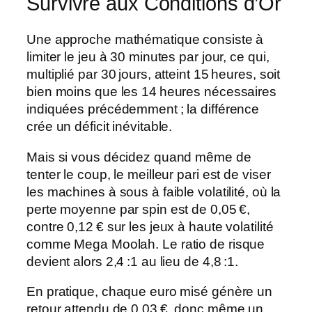
Survivre aux Conditions d’Or
Une approche mathématique consiste à
limiter le jeu à 30 minutes par jour, ce qui,
multiplié par 30 jours, atteint 15 heures, soit
bien moins que les 14 heures nécessaires
indiquées précédemment ; la différence
crée un déficit inévitable.
Mais si vous décidez quand même de
tenter le coup, le meilleur pari est de viser
les machines à sous à faible volatilité, où la
perte moyenne par spin est de 0,05 €,
contre 0,12 € sur les jeux à haute volatilité
comme Mega Moolah. Le ratio de risque
devient alors 2,4 :1 au lieu de 4,8 :1.
En pratique, chaque euro misé génère un
retour attendu de 0,03 €, donc même un