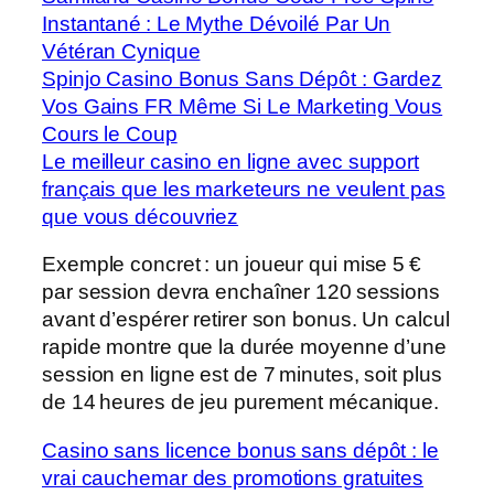
Instantané : Le Mythe Dévoilé Par Un
Vétéran Cynique
Spinjo Casino Bonus Sans Dépôt : Gardez
Vos Gains FR Même Si Le Marketing Vous
Cours le Coup
Le meilleur casino en ligne avec support
français que les marketeurs ne veulent pas
que vous découvriez
Exemple concret : un joueur qui mise 5 €
par session devra enchaîner 120 sessions
avant d’espérer retirer son bonus. Un calcul
rapide montre que la durée moyenne d’une
session en ligne est de 7 minutes, soit plus
de 14 heures de jeu purement mécanique.
Casino sans licence bonus sans dépôt : le
vrai cauchemar des promotions gratuites