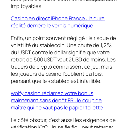
impitoyables.
Casino en direct iPhone France : la dure
réalité derrière le vernis numérique
Enfin, un point souvent négligé : le risque de
volatilité du stablecoin. Une chute de 1,2 %
du USDT contre le dollar signifie que votre
retrait de 500 USDT vaut 2 USD de moins. Les
traders de crypto connaissent ce jeu, mais
les joueurs de casino l’oublient parfois,
pensant que le « stable » est infaillible.
wolfy casino réclamez votre bonus
maintenant sans dépôt FR : le coup de
maître qui ne vaut pas le papier toilette
Le côté obscur, c’est aussi les exigences de
vérification KYC. Un selfie flou peut retarder