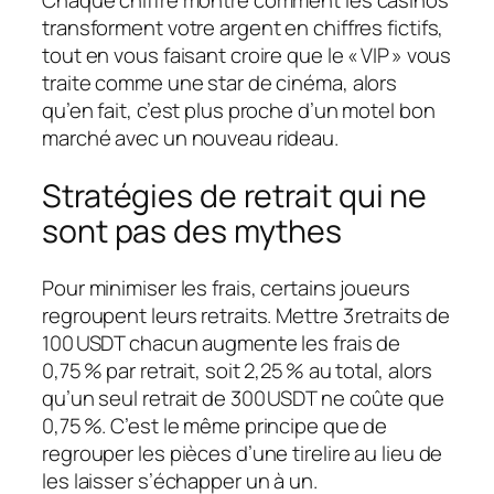
transforment votre argent en chiffres fictifs,
tout en vous faisant croire que le « VIP » vous
traite comme une star de cinéma, alors
qu’en fait, c’est plus proche d’un motel bon
marché avec un nouveau rideau.
Stratégies de retrait qui ne
sont pas des mythes
Pour minimiser les frais, certains joueurs
regroupent leurs retraits. Mettre 3 retraits de
100 USDT chacun augmente les frais de
0,75 % par retrait, soit 2,25 % au total, alors
qu’un seul retrait de 300 USDT ne coûte que
0,75 %. C’est le même principe que de
regrouper les pièces d’une tirelire au lieu de
les laisser s’échapper un à un.