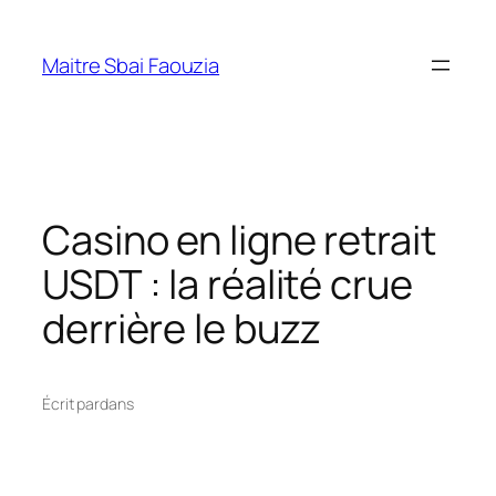
Maitre Sbai Faouzia
Casino en ligne retrait
USDT : la réalité crue
derrière le buzz
Écrit par
dans