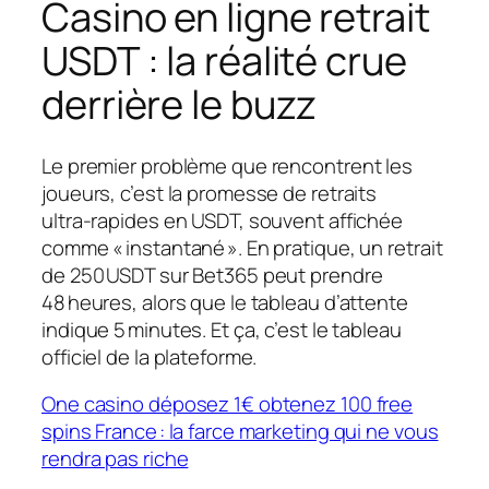
Casino en ligne retrait
USDT : la réalité crue
derrière le buzz
Le premier problème que rencontrent les
joueurs, c’est la promesse de retraits
ultra‑rapides en USDT, souvent affichée
comme « instantané ». En pratique, un retrait
de 250 USDT sur Bet365 peut prendre
48 heures, alors que le tableau d’attente
indique 5 minutes. Et ça, c’est le tableau
officiel de la plateforme.
One casino déposez 1€ obtenez 100 free
spins France : la farce marketing qui ne vous
rendra pas riche