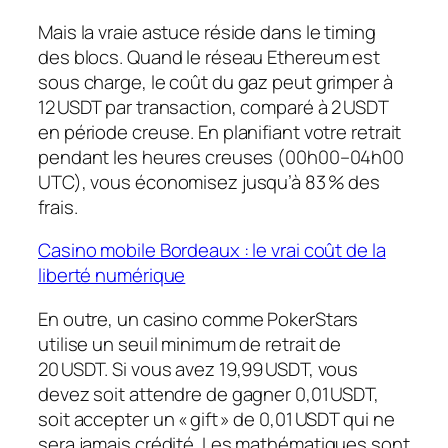
Mais la vraie astuce réside dans le timing
des blocs. Quand le réseau Ethereum est
sous charge, le coût du gaz peut grimper à
12 USDT par transaction, comparé à 2 USDT
en période creuse. En planifiant votre retrait
pendant les heures creuses (00h00–04h00
UTC), vous économisez jusqu’à 83 % des
frais.
Casino mobile Bordeaux : le vrai coût de la
liberté numérique
En outre, un casino comme PokerStars
utilise un seuil minimum de retrait de
20 USDT. Si vous avez 19,99 USDT, vous
devez soit attendre de gagner 0,01 USDT,
soit accepter un « gift » de 0,01 USDT qui ne
sera jamais crédité. Les mathématiques sont