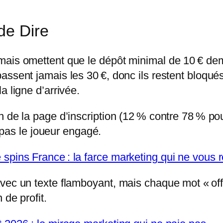
de Dire
ais omettent que le dépôt minimal de 10 € deme
passent jamais les 30 €, donc ils restent bloq
a ligne d’arrivée.
de la page d’inscription (12 % contre 78 % pour l
, pas le joueur engagé.
pins France : la farce marketing qui ne vous r
vec un texte flamboyant, mais chaque mot « offr
 de profit.