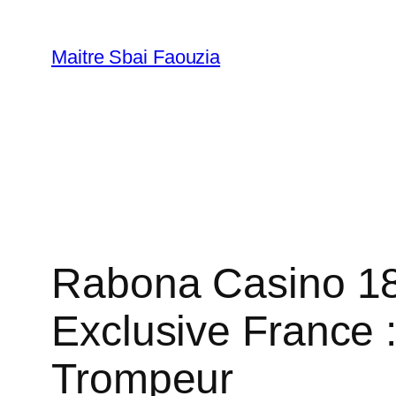
Aller
au
Maitre Sbai Faouzia
contenu
Rabona Casino 180
Exclusive France 
Trompeur