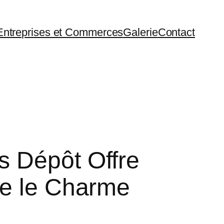
Entreprises et Commerces
Galerie
Contact
s Dépôt Offre
le le Charme