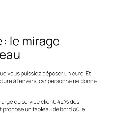
: le mirage
reau
que vous puissiez déposer un euro. Et
acture à l’envers, car personne ne donne
harge du service client. 42 % des
t propose un tableau de bord où le