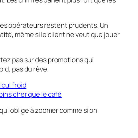
les opérateurs restent prudents. Un
ité, même si le client ne veut que jouer
mptez pas sur des promotions qui
oid, pas du rêve.
cul froid
oins cher que le café
, qui oblige à zoomer comme si on