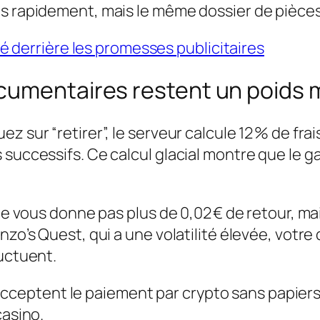
s rapidement, mais le même dossier de pièces
ité derrière les promesses publicitaires
cumentaires restent un poids 
sur “retirer”, le serveur calcule 12 % de frais,
successifs. Ce calcul glacial montre que le ga
 ne vous donne pas plus de 0,02 € de retour, m
zo’s Quest, qui a une volatilité élevée, votre 
luctuent.
acceptent le paiement par crypto sans papiers
 casino.