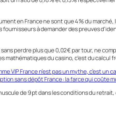
cument en France ne sont que 4 % du marché, 
s fournisseurs à demander des preuves d’ident
er sans perdre plus que 0,02 € par tour, ne co
es mathématiques du casino, c’est du calcul fr
me VIP France n’est pas un mythe, c’est un cal
iption sans dépôt France : la farce qui coûte m
inuscule de 9 pt dans les conditions du retrait
.