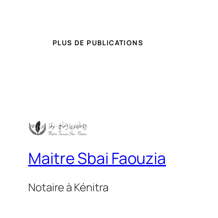
PLUS DE PUBLICATIONS
Maitre Sbai Faouzia
Notaire à Kénitra