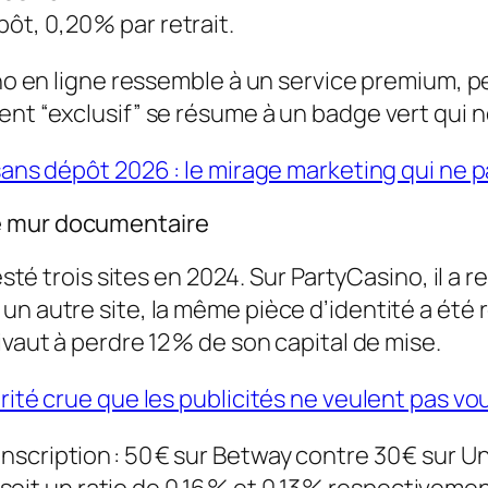
ôt, 0,20 % par retrait.
sino en ligne ressemble à un service premium,
ent “exclusif” se résume à un badge vert qui 
sans dépôt 2026 : le mirage marketing qui ne p
e mur documentaire
testé trois sites en 2024. Sur PartyCasino, il 
n autre site, la même pièce d’identité a été r
ivaut à perdre 12 % de son capital de mise.
rité crue que les publicités ne veulent pas vou
scription : 50 € sur Betway contre 30 € sur Un
, soit un ratio de 0,16 % et 0,13 % respectivemen