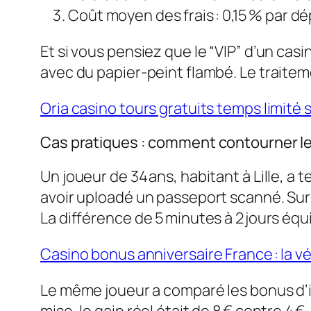
Coût moyen des frais : 0,15 % par dép
Et si vous pensiez que le “VIP” d’un ca
avec du papier-peint flambé. Le traitem
Oria casino tours gratuits temps limité 
Cas pratiques : comment contourner l
Un joueur de 34 ans, habitant à Lille, a 
avoir uploadé un passeport scanné. Sur u
La différence de 5 minutes à 2 jours équ
Casino bonus anniversaire France : la vé
Le même joueur a comparé les bonus d’in
mise, le gain réel était de 8 € contre 4 €