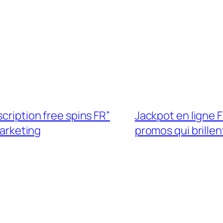
scription free spins FR”
Jackpot en ligne Fr
marketing
promos qui brillen