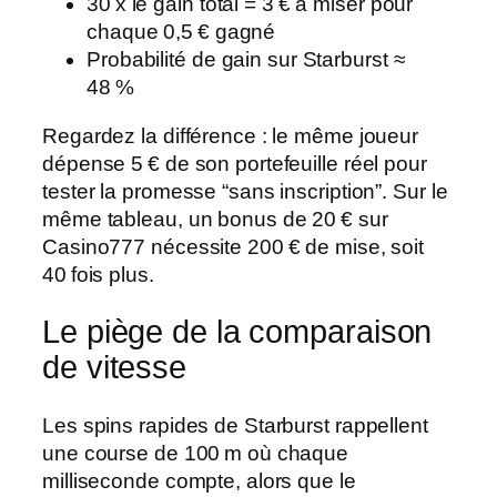
30 x le gain total = 3 € à miser pour
chaque 0,5 € gagné
Probabilité de gain sur Starburst ≈
48 %
Regardez la différence : le même joueur
dépense 5 € de son portefeuille réel pour
tester la promesse “sans inscription”. Sur le
même tableau, un bonus de 20 € sur
Casino777 nécessite 200 € de mise, soit
40 fois plus.
Le piège de la comparaison
de vitesse
Les spins rapides de Starburst rappellent
une course de 100 m où chaque
milliseconde compte, alors que le