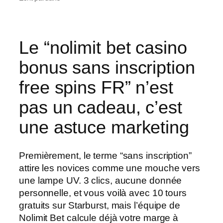
Le “nolimit bet casino
bonus sans inscription
free spins FR” n’est
pas un cadeau, c’est
une astuce marketing
Premièrement, le terme “sans inscription”
attire les novices comme une mouche vers
une lampe UV. 3 clics, aucune donnée
personnelle, et vous voilà avec 10 tours
gratuits sur Starburst, mais l’équipe de
Nolimit Bet calcule déjà votre marge à