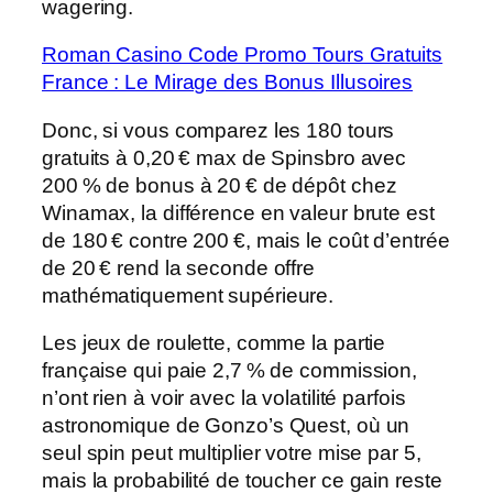
wagering.
Roman Casino Code Promo Tours Gratuits
France : Le Mirage des Bonus Illusoires
Donc, si vous comparez les 180 tours
gratuits à 0,20 € max de Spinsbro avec
200 % de bonus à 20 € de dépôt chez
Winamax, la différence en valeur brute est
de 180 € contre 200 €, mais le coût d’entrée
de 20 € rend la seconde offre
mathématiquement supérieure.
Les jeux de roulette, comme la partie
française qui paie 2,7 % de commission,
n’ont rien à voir avec la volatilité parfois
astronomique de Gonzo’s Quest, où un
seul spin peut multiplier votre mise par 5,
mais la probabilité de toucher ce gain reste