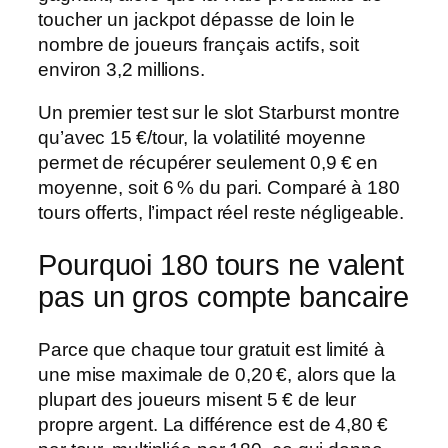
toucher un jackpot dépasse de loin le
nombre de joueurs français actifs, soit
environ 3,2 millions.
Un premier test sur le slot Starburst montre
qu’avec 15 €/tour, la volatilité moyenne
permet de récupérer seulement 0,9 € en
moyenne, soit 6 % du pari. Comparé à 180
tours offerts, l’impact réel reste négligeable.
Pourquoi 180 tours ne valent
pas un gros compte bancaire
Parce que chaque tour gratuit est limité à
une mise maximale de 0,20 €, alors que la
plupart des joueurs misent 5 € de leur
propre argent. La différence est de 4,80 €