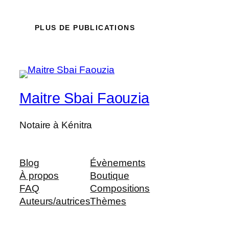
PLUS DE PUBLICATIONS
Maitre Sbai Faouzia
Notaire à Kénitra
Blog
Évènements
À propos
Boutique
FAQ
Compositions
Auteurs/autrices
Thèmes