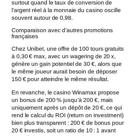
surtout quand le taux de conversion de
l’argent réel à la monnaie du casino oscille
souvent autour de 0,98.
Comparaison avec d’autres promotions
françaises
Chez Unibet, une offre de 100 tours gratuits
à 0,30 € max, avec un wagering de 20 x,
génère un gain potentiel de 30 €, alors que
le même joueur aurait besoin de déposer
150 € pour atteindre le même résultat.
En revanche, le casino Winamax propose
un bonus de 200 % jusqu’à 200 €, mais
uniquement après un dépôt de 20 €, ce qui
rend le calcul du ROI (return on investment)
bien plus transparent : 200 € de bonus pour
20 € investis, soit un ratio de 10 : 1 avant