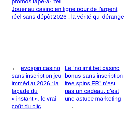
promos tape‑à‑l’œil
Jouer au casino en ligne pour de l’argent
réel sans dépôt 2026 : la vérité qui dérange
←
evospin casino
Le “nolimit bet casino
sans inscription jeu
bonus sans inscription
immédiat 2026 : la
free spins FR” n’est
façade du
pas un cadeau, c’est
« instant », le vrai
une astuce marketing
coût du clic
→