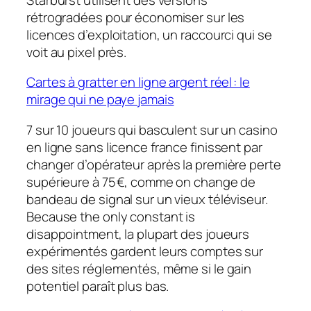
rétrogradées pour économiser sur les
licences d’exploitation, un raccourci qui se
voit au pixel près.
Cartes à gratter en ligne argent réel : le
mirage qui ne paye jamais
7 sur 10 joueurs qui basculent sur un casino
en ligne sans licence france finissent par
changer d’opérateur après la première perte
supérieure à 75 €, comme on change de
bandeau de signal sur un vieux téléviseur.
Because the only constant is
disappointment, la plupart des joueurs
expérimentés gardent leurs comptes sur
des sites réglementés, même si le gain
potentiel paraît plus bas.