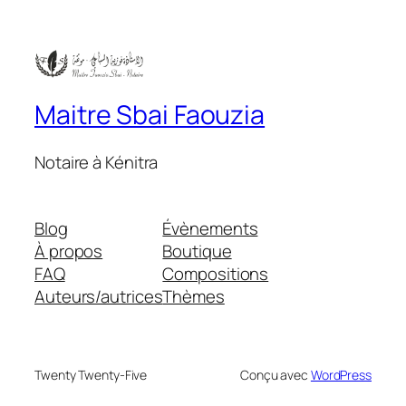
Maitre Sbai Faouzia
Notaire à Kénitra
Blog
Évènements
À propos
Boutique
FAQ
Compositions
Auteurs/autrices
Thèmes
Twenty Twenty-Five
Conçu avec
WordPress