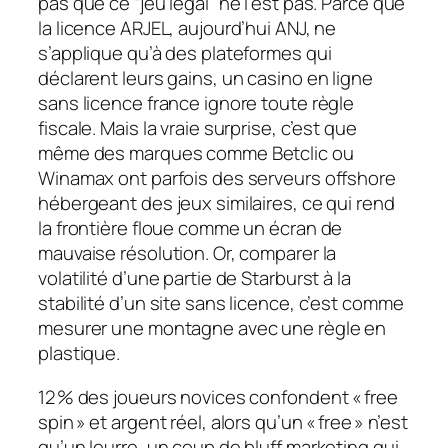
pas que ce “jeu légal” ne l’est pas. Parce que
la licence ARJEL, aujourd’hui ANJ, ne
s’applique qu’à des plateformes qui
déclarent leurs gains, un casino en ligne
sans licence france ignore toute règle
fiscale. Mais la vraie surprise, c’est que
même des marques comme Betclic ou
Winamax ont parfois des serveurs offshore
hébergeant des jeux similaires, ce qui rend
la frontière floue comme un écran de
mauvaise résolution. Or, comparer la
volatilité d’une partie de Starburst à la
stabilité d’un site sans licence, c’est comme
mesurer une montagne avec une règle en
plastique.
12 % des joueurs novices confondent « free
spin » et argent réel, alors qu’un « free » n’est
qu’un leurre, un coup de bluff marketing qui