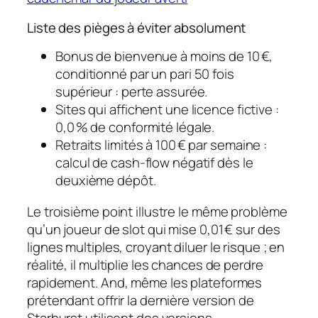
Liste des pièges à éviter absolument
Bonus de bienvenue à moins de 10 €,
conditionné par un pari 50 fois
supérieur : perte assurée.
Sites qui affichent une licence fictive :
0,0 % de conformité légale.
Retraits limités à 100 € par semaine :
calcul de cash‑flow négatif dès le
deuxième dépôt.
Le troisième point illustre le même problème
qu’un joueur de slot qui mise 0,01 € sur des
lignes multiples, croyant diluer le risque ; en
réalité, il multiplie les chances de perdre
rapidement. And, même les plateformes
prétendant offrir la dernière version de
Starburst utilisent des versions