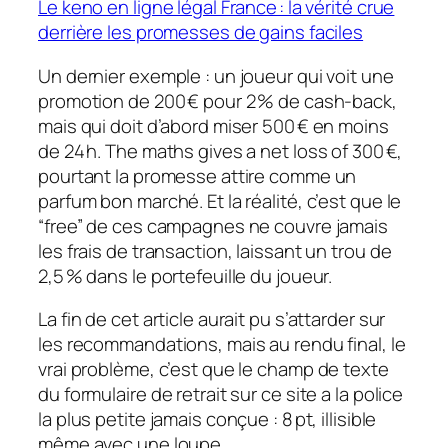
Le keno en ligne légal France : la vérité crue
derrière les promesses de gains faciles
Un dernier exemple : un joueur qui voit une
promotion de 200 € pour 2 % de cash‑back,
mais qui doit d’abord miser 500 € en moins
de 24 h. The maths gives a net loss of 300 €,
pourtant la promesse attire comme un
parfum bon marché. Et la réalité, c’est que le
“free” de ces campagnes ne couvre jamais
les frais de transaction, laissant un trou de
2,5 % dans le portefeuille du joueur.
La fin de cet article aurait pu s’attarder sur
les recommandations, mais au rendu final, le
vrai problème, c’est que le champ de texte
du formulaire de retrait sur ce site a la police
la plus petite jamais conçue : 8 pt, illisible
même avec une loupe.