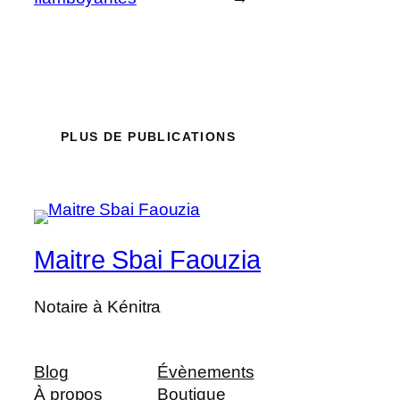
PLUS DE PUBLICATIONS
Maitre Sbai Faouzia
Notaire à Kénitra
Blog
Évènements
À propos
Boutique