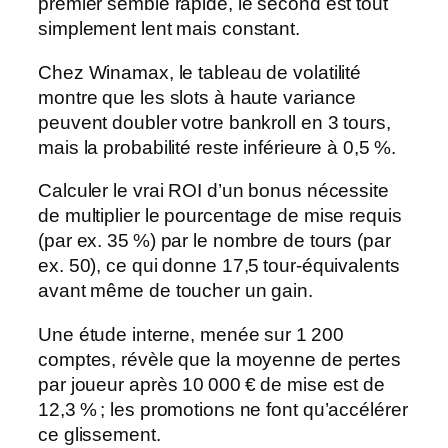
premier semble rapide, le second est tout
simplement lent mais constant.
Chez Winamax, le tableau de volatilité
montre que les slots à haute variance
peuvent doubler votre bankroll en 3 tours,
mais la probabilité reste inférieure à 0,5 %.
Calculer le vrai ROI d’un bonus nécessite
de multiplier le pourcentage de mise requis
(par ex. 35 %) par le nombre de tours (par
ex. 50), ce qui donne 17,5 tour‑équivalents
avant même de toucher un gain.
Une étude interne, menée sur 1 200
comptes, révèle que la moyenne de pertes
par joueur après 10 000 € de mise est de
12,3 % ; les promotions ne font qu’accélérer
ce glissement.