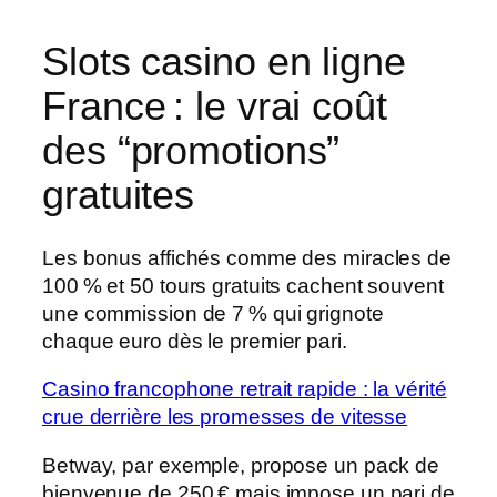
Slots casino en ligne
France : le vrai coût
des “promotions”
gratuites
Les bonus affichés comme des miracles de
100 % et 50 tours gratuits cachent souvent
une commission de 7 % qui grignote
chaque euro dès le premier pari.
Casino francophone retrait rapide : la vérité
crue derrière les promesses de vitesse
Betway, par exemple, propose un pack de
bienvenue de 250 € mais impose un pari de