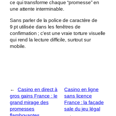
ce qui transforme chaque “promesse” en
une attente interminable.
Sans parler de la police de caractère de
9 pt utilisée dans les fenêtres de
confirmation ; c’est une vraie torture visuelle
qui rend la lecture difficile, surtout sur
mobile.
←
Casino en direct à
Casino en ligne
gros gains France : le
sans licence
grand mirage des
France : la façade
promesses
sale du jeu légal
flamboyantes
→