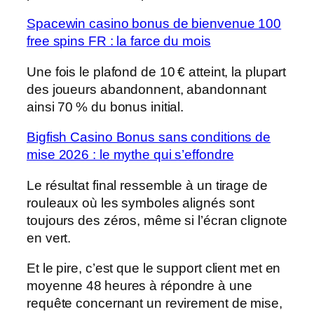
Spacewin casino bonus de bienvenue 100
free spins FR : la farce du mois
Une fois le plafond de 10 € atteint, la plupart
des joueurs abandonnent, abandonnant
ainsi 70 % du bonus initial.
Bigfish Casino Bonus sans conditions de
mise 2026 : le mythe qui s’effondre
Le résultat final ressemble à un tirage de
rouleaux où les symboles alignés sont
toujours des zéros, même si l’écran clignote
en vert.
Et le pire, c’est que le support client met en
moyenne 48 heures à répondre à une
requête concernant un revirement de mise,