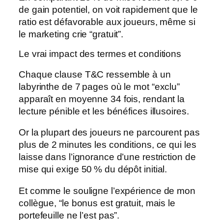
de gain potentiel, on voit rapidement que le
ratio est défavorable aux joueurs, même si
le marketing crie “gratuit”.
Le vrai impact des termes et conditions
Chaque clause T&C ressemble à un
labyrinthe de 7 pages où le mot “exclu”
apparaît en moyenne 34 fois, rendant la
lecture pénible et les bénéfices illusoires.
Or la plupart des joueurs ne parcourent pas
plus de 2 minutes les conditions, ce qui les
laisse dans l’ignorance d’une restriction de
mise qui exige 50 % du dépôt initial.
Et comme le souligne l’expérience de mon
collègue, “le bonus est gratuit, mais le
portefeuille ne l’est pas”.