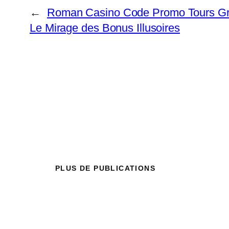
←
Roman Casino Code Promo Tours Gra
Le Mirage des Bonus Illusoires
PLUS DE PUBLICATIONS