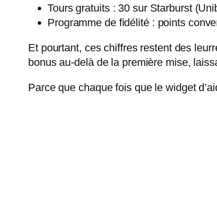
Tours gratuits : 30 sur Starburst (Uni
Programme de fidélité : points conver
Et pourtant, ces chiffres restent des leur
bonus au-delà de la première mise, laissan
Parce que chaque fois que le widget d’aid