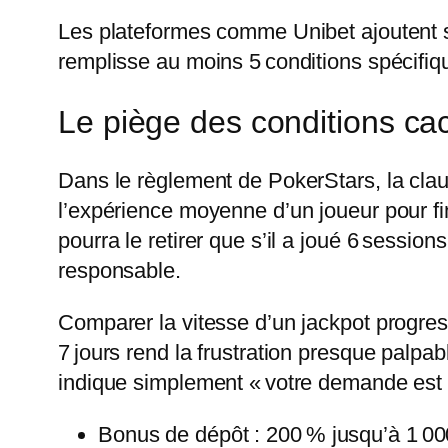
Les plateformes comme Unibet ajoutent so
remplisse au moins 5 conditions spécifiq
Le piège des conditions ca
Dans le règlement de PokerStars, la claus
l’expérience moyenne d’un joueur pour fini
pourra le retirer que s’il a joué 6 sessi
responsable.
Comparer la vitesse d’un jackpot progress
7 jours rend la frustration presque palp
indique simplement « votre demande est 
Bonus de dépôt : 200 % jusqu’à 1 00