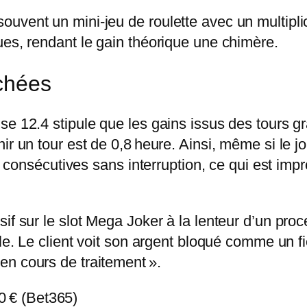
uvent un mini-jeu de roulette avec un multipli
ues, rendant le gain théorique une chimère.
chées
e 12.4 stipule que les gains issus des tours gr
r un tour est de 0,8 heure. Ainsi, même si le jo
ons consécutives sans interruption, ce qui est 
if sur le slot Mega Joker à la lenteur d’un proc
able. Le client voit son argent bloqué comme un 
en cours de traitement ».
0 € (Bet365)