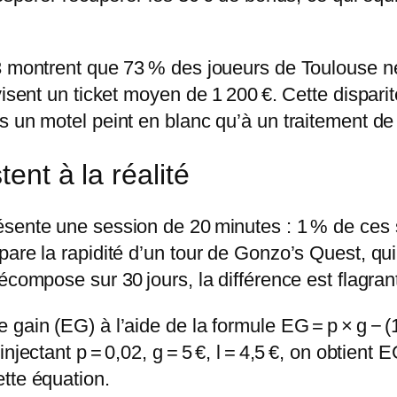
23 montrent que 73 % des joueurs de Toulouse 
 visent un ticket moyen de 1 200 €. Cette dispa
s un motel peint en blanc qu’à un traitement de
ent à la réalité
sente une session de 20 minutes : 1 % de ces s
pare la rapidité d’un tour de Gonzo’s Quest, qu
écompose sur 30 jours, la différence est flagran
ain (EG) à l’aide de la formule EG = p × g − (1 −
jectant p = 0,02, g = 5 €, l = 4,5 €, on obtient E
tte équation.