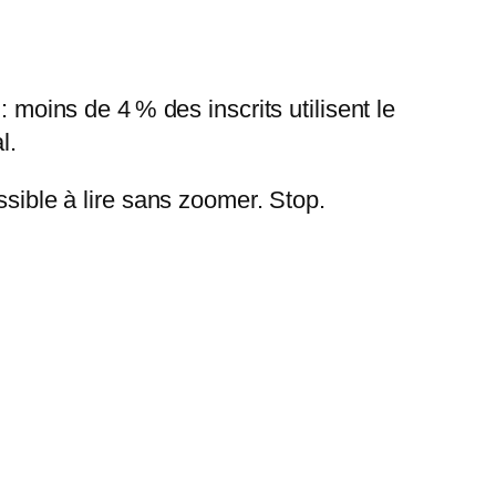
 moins de 4 % des inscrits utilisent le
l.
ssible à lire sans zoomer. Stop.