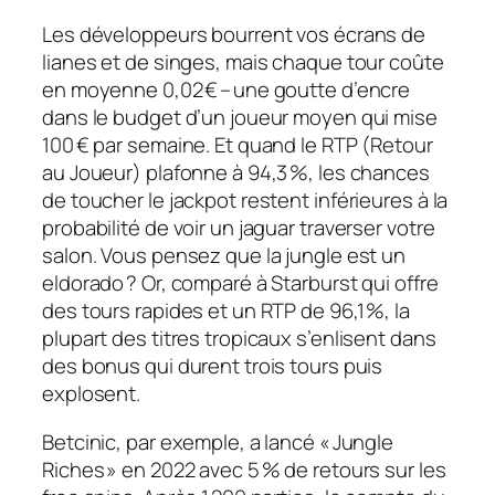
Les développeurs bourrent vos écrans de
lianes et de singes, mais chaque tour coûte
en moyenne 0,02 € – une goutte d’encre
dans le budget d’un joueur moyen qui mise
100 € par semaine. Et quand le RTP (Retour
au Joueur) plafonne à 94,3 %, les chances
de toucher le jackpot restent inférieures à la
probabilité de voir un jaguar traverser votre
salon. Vous pensez que la jungle est un
eldorado ? Or, comparé à Starburst qui offre
des tours rapides et un RTP de 96,1 %, la
plupart des titres tropicaux s’enlisent dans
des bonus qui durent trois tours puis
explosent.
Betcinic, par exemple, a lancé « Jungle
Riches » en 2022 avec 5 % de retours sur les