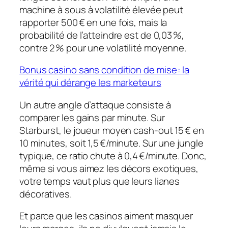
machine à sous à volatilité élevée peut
rapporter 500 € en une fois, mais la
probabilité de l’atteindre est de 0,03 %,
contre 2 % pour une volatilité moyenne.
Bonus casino sans condition de mise : la
vérité qui dérange les marketeurs
Un autre angle d’attaque consiste à
comparer les gains par minute. Sur
Starburst, le joueur moyen cash‑out 15 € en
10 minutes, soit 1,5 €/minute. Sur une jungle
typique, ce ratio chute à 0,4 €/minute. Donc,
même si vous aimez les décors exotiques,
votre temps vaut plus que leurs lianes
décoratives.
Et parce que les casinos aiment masquer