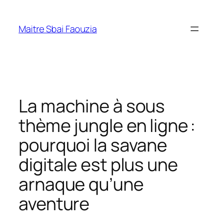
Maitre Sbai Faouzia
La machine à sous
thème jungle en ligne :
pourquoi la savane
digitale est plus une
arnaque qu’une
aventure