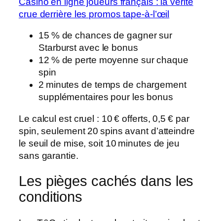
Casino en ligne joueurs français : la vérité
crue derrière les promos tape-à-l’œil
15 % de chances de gagner sur
Starburst avec le bonus
12 % de perte moyenne sur chaque
spin
2 minutes de temps de chargement
supplémentaires pour les bonus
Le calcul est cruel : 10 € offerts, 0,5 € par
spin, seulement 20 spins avant d’atteindre
le seuil de mise, soit 10 minutes de jeu
sans garantie.
Les pièges cachés dans les
conditions