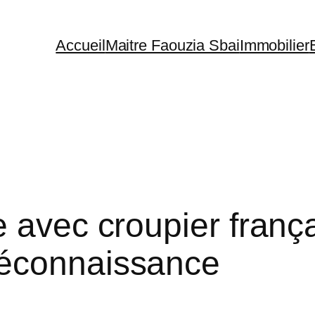
Accueil
Maitre Faouzia Sbai
Immobilier
 avec croupier franç
Méconnaissance