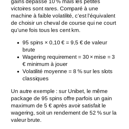
gains dépasse 10 % mais les petites
victoires sont rares. Comparé à une
machine à faible volatilité, c’est l’équivalent
de choisir un cheval de course qui ne court
qu’une fois tous les cent km.
95 spins × 0,10 € = 9,5 € de valeur
brute
Wagering requirement = 30 × mise = 3
€ minimum à jouer
Volatilité moyenne = 8 % sur les slots
classiques
Un autre exemple : sur Unibet, le même
package de 95 spins offre parfois un gain
maximum de 5 € après avoir satisfait le
wagering, soit un rendement de 52 % sur la
valeur brute.