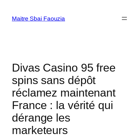
Aller
au
Maitre Sbai Faouzia
contenu
Divas Casino 95 free
spins sans dépôt
réclamez maintenant
France : la vérité qui
dérange les
marketeurs