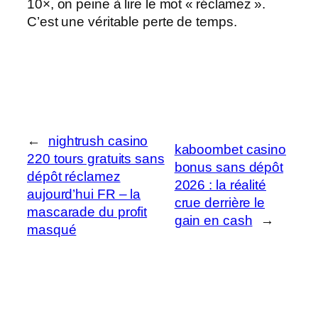
10×, on peine à lire le mot « réclamez ».
C’est une véritable perte de temps.
←
nightrush casino
kaboombet casino
220 tours gratuits sans
bonus sans dépôt
dépôt réclamez
2026 : la réalité
aujourd’hui FR – la
crue derrière le
mascarade du profit
gain en cash
→
masqué