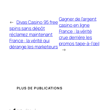
Gagner de l’argent
←
Divas Casino 95 free
casino en ligne
spins sans dépôt
France : la vérité
réclamez maintenant
crue derrière les
France : la vérité qui
promos tape-à-l’œil
dérange les marketeurs
→
PLUS DE PUBLICATIONS