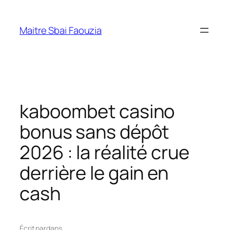
Maitre Sbai Faouzia
kaboombet casino
bonus sans dépôt
2026 : la réalité crue
derrière le gain en
cash
Écrit par
dans