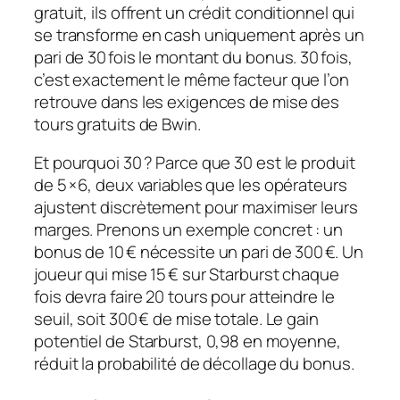
gratuit, ils offrent un crédit conditionnel qui
se transforme en cash uniquement après un
pari de 30 fois le montant du bonus. 30 fois,
c’est exactement le même facteur que l’on
retrouve dans les exigences de mise des
tours gratuits de Bwin.
Et pourquoi 30 ? Parce que 30 est le produit
de 5 × 6, deux variables que les opérateurs
ajustent discrètement pour maximiser leurs
marges. Prenons un exemple concret : un
bonus de 10 € nécessite un pari de 300 €. Un
joueur qui mise 15 € sur Starburst chaque
fois devra faire 20 tours pour atteindre le
seuil, soit 300 € de mise totale. Le gain
potentiel de Starburst, 0,98 en moyenne,
réduit la probabilité de décollage du bonus.