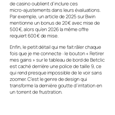
de casino oublient d’inclure ces
micro‑ajustements dans leurs évaluations.
Par exemple, un article de 2025 sur Bwin
mentionne un bonus de 20 € avec mise de
500 €, alors qu’en 2026 la même offre
requiert 600 € de mise.
Enfin, le petit détail qui me fait râler chaque
fois que je me connecte : le bouton « Retirer
mes gains » sur le tableau de bord de Betclic
est caché derrière une police de taille 9, ce
qui rend presque impossible de le voir sans
zoomer. C’est le genre de design qui
transforme la dernière goutte d’irritation en
un torrent de frustration.