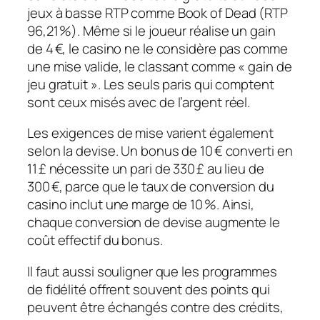
jeux à basse RTP comme Book of Dead (RTP
96,21 %). Même si le joueur réalise un gain
de 4 €, le casino ne le considère pas comme
une mise valide, le classant comme « gain de
jeu gratuit ». Les seuls paris qui comptent
sont ceux misés avec de l’argent réel.
Les exigences de mise varient également
selon la devise. Un bonus de 10 € converti en
11 £ nécessite un pari de 330 £ au lieu de
300 €, parce que le taux de conversion du
casino inclut une marge de 10 %. Ainsi,
chaque conversion de devise augmente le
coût effectif du bonus.
Il faut aussi souligner que les programmes
de fidélité offrent souvent des points qui
peuvent être échangés contre des crédits,