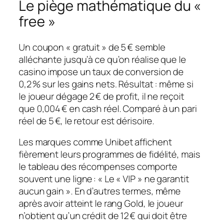
Le piège mathématique du «
free »
Un coupon « gratuit » de 5 € semble
alléchante jusqu’à ce qu’on réalise que le
casino impose un taux de conversion de
0,2 % sur les gains nets. Résultat : même si
le joueur dégage 2 € de profit, il ne reçoit
que 0,004 € en cash réel. Comparé à un pari
réel de 5 €, le retour est dérisoire.
Les marques comme Unibet affichent
fièrement leurs programmes de fidélité, mais
le tableau des récompenses comporte
souvent une ligne : « Le « VIP » ne garantit
aucun gain ». En d’autres termes, même
après avoir atteint le rang Gold, le joueur
n’obtient qu’un crédit de 12 € qui doit être