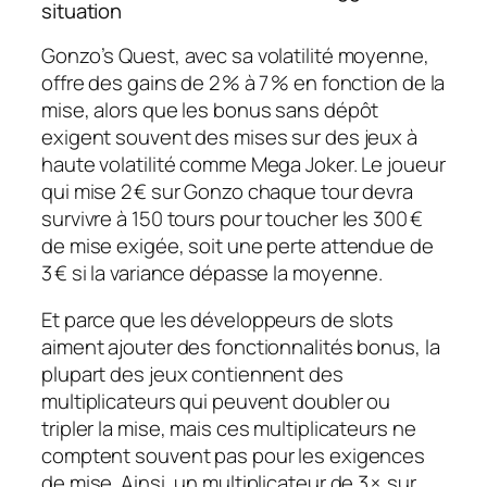
situation
Gonzo’s Quest, avec sa volatilité moyenne,
offre des gains de 2 % à 7 % en fonction de la
mise, alors que les bonus sans dépôt
exigent souvent des mises sur des jeux à
haute volatilité comme Mega Joker. Le joueur
qui mise 2 € sur Gonzo chaque tour devra
survivre à 150 tours pour toucher les 300 €
de mise exigée, soit une perte attendue de
3 € si la variance dépasse la moyenne.
Et parce que les développeurs de slots
aiment ajouter des fonctionnalités bonus, la
plupart des jeux contiennent des
multiplicateurs qui peuvent doubler ou
tripler la mise, mais ces multiplicateurs ne
comptent souvent pas pour les exigences
de mise. Ainsi, un multiplicateur de 3 × sur