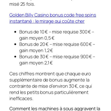
misé 25 fois.
Golden Billy Casino bonus code free spins
instantané : le mirage qui coûte cher
Bonus de 10 € – mise requise 300 € –
gain moyen 0,5 €
Bonus de 20 € – mise requise 600 € –
gain moyen 1,2 €
Bonus de 30 € – mise requise 900 € –
gain moyen 2,1 €
Ces chiffres montrent que chaque euro
supplémentaire de bonus augmente la
contrainte de mise d’environ 30 €, ce qui
rend les petits bonus particulièrement
inefficaces.
Comment les machines à sous aggravent la