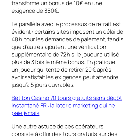
transforme un bonus de 10 € en une
exigence de 350 €.
Le parallèle avec le processus de retrait est
évident : certains sites imposent un délai de
48 h pour les demandes de paiement, tandis
que d’autres ajoutent une vérification
supplémentaire de 72 h si le joueur a utilisé
plus de 3 fois le même bonus. En pratique,
un joueur qui tente de retirer 20 € après
avoir satisfait les exigences peut attendre
jusqu’à 5 jours ouvrables.
Betiton Casino 70 tours gratuits sans dépôt
instantané FR : la loterie marketing qui ne
paie jamais
Une autre astuce de ces opérateurs
consiste à offrir des tours gratuits sur des