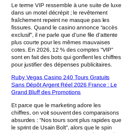
Le terme VIP ressemble à une suite de luxe
dans un motel décrépit ; le revêtement
fraîchement repeint ne masque pas les
fissures. Quand le casino annonce “accès
exclusif”, il ne parle que d’une file d’attente
plus courte pour les mêmes mauvaises
cotes. En 2026, 12 % des comptes “VIP”
sont en fait des bots qui gonflent les chiffres
pour justifier des dépenses publicitaires.
Ruby Vegas Casino 240 Tours Gratuits
Sans Dépôt Argent Réel 2026 France : Le
Grand Bluff des Promotions
Et parce que le marketing adore les
chiffres, on voit souvent des comparaisons
absurdes : “Nos tours sont plus rapides que
le sprint de Usain Bolt”, alors que le spin