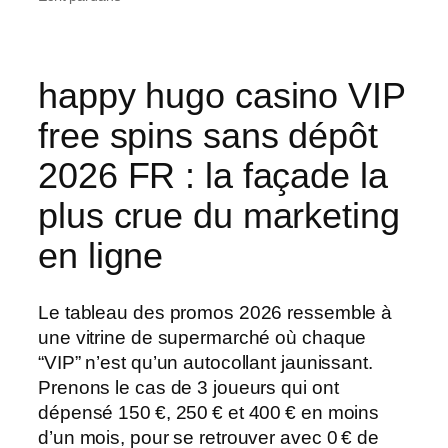
happy hugo casino VIP
free spins sans dépôt
2026 FR : la façade la
plus crue du marketing
en ligne
Le tableau des promos 2026 ressemble à
une vitrine de supermarché où chaque
“VIP” n’est qu’un autocollant jaunissant.
Prenons le cas de 3 joueurs qui ont
dépensé 150 €, 250 € et 400 € en moins
d’un mois, pour se retrouver avec 0 € de