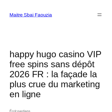
Aller
au
Maitre Sbai Faouzia
contenu
happy hugo casino VIP
free spins sans dépôt
2026 FR : la façade la
plus crue du marketing
en ligne
Écrit par
dans