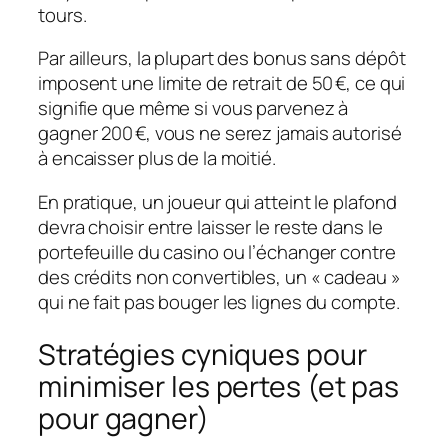
tours.
Par ailleurs, la plupart des bonus sans dépôt
imposent une limite de retrait de 50 €, ce qui
signifie que même si vous parvenez à
gagner 200 €, vous ne serez jamais autorisé
à encaisser plus de la moitié.
En pratique, un joueur qui atteint le plafond
devra choisir entre laisser le reste dans le
portefeuille du casino ou l’échanger contre
des crédits non convertibles, un « cadeau »
qui ne fait pas bouger les lignes du compte.
Stratégies cyniques pour
minimiser les pertes (et pas
pour gagner)