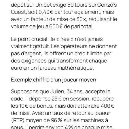
dépôt sur Unibet exige 50 tours sur Gonzo’s
Quest, soit 0,40 € par tour également, mais
avec un facteur de mise de 30 x, réduisant le
volume de jeu à 600 € de pari total.
Le point crucial : le « free » n’est jamais
vraiment gratuit. Les opérateurs ne donnent
pas d’argent, ils offrent un crédit limité par
des exigences qui transforment chaque
euro en un fardeau mathématique.
Exemple chiffré d’un joueur moyen
Supposons que Julien, 34 ans, accepte le
code. Il dépense 25 € en session, récupère
les 10 € de bonus, mais doit atteindre 400 €
de mise. Avec un taux de retour au joueur
(RTP) moyen de 96 % sur les machines à
sous, il perdra environ 4 % de chaque mise,