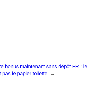
re bonus maintenant sans dépôt FR : le
pas le papier toilette
→