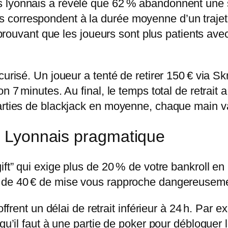
s lyonnais a révélé que 62 % abandonnent une
 correspondent à la durée moyenne d’un trajet
, prouvant que les joueurs sont plus patients ave
urisé. Un joueur a tenté de retirer 150 € via Sk
n 7 minutes. Au final, le temps total de retrait
arties de blackjack en moyenne, chaque main va
le Lyonnais pragmatique
ift” qui exige plus de 20 % de votre bankroll en
 de 40 € de mise vous rapproche dangereusemen
offrent un délai de retrait inférieur à 24 h. Par 
qu’il faut à une partie de poker pour débloquer 