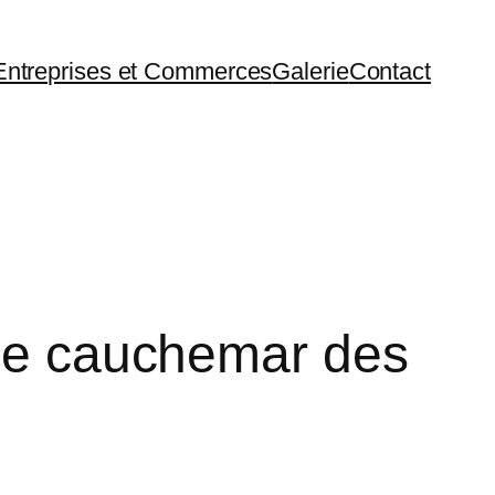
Entreprises et Commerces
Galerie
Contact
 le cauchemar des