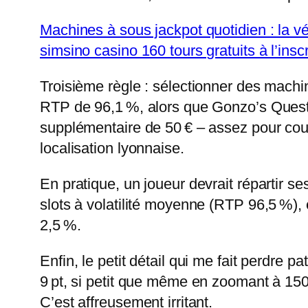
Machines à sous jackpot quotidien : la v
simsino casino 160 tours gratuits à l’ins
Troisième règle : sélectionner des machi
RTP de 96,1 %, alors que Gonzo’s Quest o
supplémentaire de 50 € – assez pour cou
localisation lyonnaise.
En pratique, un joueur devrait répartir s
slots à volatilité moyenne (RTP 96,5 %),
2,5 %.
Enfin, le petit détail qui me fait perdre 
9 pt, si petit que même en zoomant à 150 % 
C’est affreusement irritant.