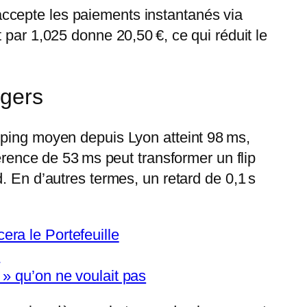
e accepte les paiements instantanés via
 par 1,025 donne 20,50 €, ce qui réduit le
ngers
 ping moyen depuis Lyon atteint 98 ms,
érence de 53 ms peut transformer un flip
. En d’autres termes, un retard de 0,1 s
ra le Portefeuille
l
» qu’on ne voulait pas