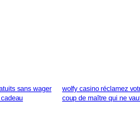
ratuits sans wager
wolfy casino réclamez vot
n cadeau
coup de maître qui ne vaut 