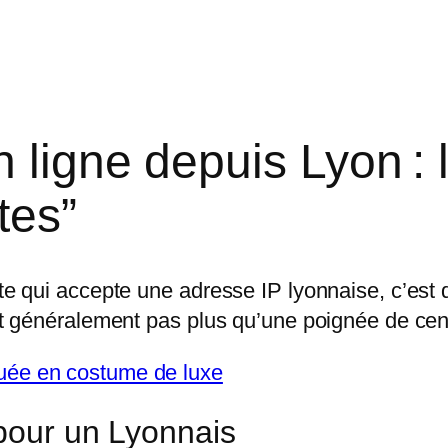
n ligne depuis Lyon :
tes”
ite qui accepte une adresse IP lyonnaise, c’est
lent généralement pas plus qu’une poignée de ce
quée en costume de luxe
 pour un Lyonnais