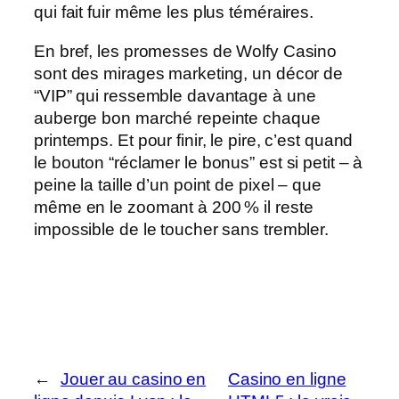
qui fait fuir même les plus téméraires.
En bref, les promesses de Wolfy Casino
sont des mirages marketing, un décor de
“VIP” qui ressemble davantage à une
auberge bon marché repeinte chaque
printemps. Et pour finir, le pire, c’est quand
le bouton “réclamer le bonus” est si petit – à
peine la taille d’un point de pixel – que
même en le zoomant à 200 % il reste
impossible de le toucher sans trembler.
←
Jouer au casino en
Casino en ligne