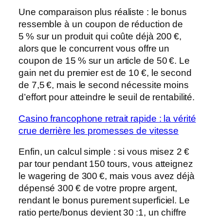
Une comparaison plus réaliste : le bonus
ressemble à un coupon de réduction de
5 % sur un produit qui coûte déjà 200 €,
alors que le concurrent vous offre un
coupon de 15 % sur un article de 50 €. Le
gain net du premier est de 10 €, le second
de 7,5 €, mais le second nécessite moins
d’effort pour atteindre le seuil de rentabilité.
Casino francophone retrait rapide : la vérité
crue derrière les promesses de vitesse
Enfin, un calcul simple : si vous misez 2 €
par tour pendant 150 tours, vous atteignez
le wagering de 300 €, mais vous avez déjà
dépensé 300 € de votre propre argent,
rendant le bonus purement superficiel. Le
ratio perte/bonus devient 30 :1, un chiffre