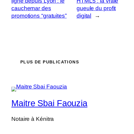
ligne depuis Lyon : le
HTML5 : la vraie
cauchemar des
gueule du profit
promotions “gratuites”
digital
→
PLUS DE PUBLICATIONS
Maitre Sbai Faouzia
Notaire à Kénitra