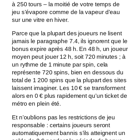
à 250 tours – la moitié de votre temps de
jeu s’évapore comme de la vapeur d’eau
sur une vitre en hiver.
Parce que la plupart des joueurs ne lisent
jamais le paragraphe 7.4, ils ignorent que le
bonus expire après 48 h. En 48 h, un joueur
moyen peut jouer 12 h, soit 720 minutes ; à
un rythme de 1 minute par spin, cela
représente 720 spins, bien en dessous du
total de 1 200 spins que la plupart des sites
laissent imaginer. Les 10 € se transforment
alors en 0 € plus rapidement qu’un ticket de
métro en plein été.
Et n’oublions pas les restrictions de jeu
responsable : certains joueurs seront
automatiquement bannis s’ils atteignent un