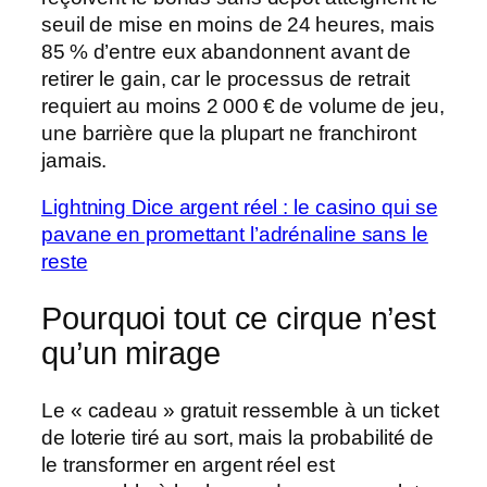
seuil de mise en moins de 24 heures, mais
85 % d’entre eux abandonnent avant de
retirer le gain, car le processus de retrait
requiert au moins 2 000 € de volume de jeu,
une barrière que la plupart ne franchiront
jamais.
Lightning Dice argent réel : le casino qui se
pavane en promettant l’adrénaline sans le
reste
Pourquoi tout ce cirque n’est
qu’un mirage
Le « cadeau » gratuit ressemble à un ticket
de loterie tiré au sort, mais la probabilité de
le transformer en argent réel est