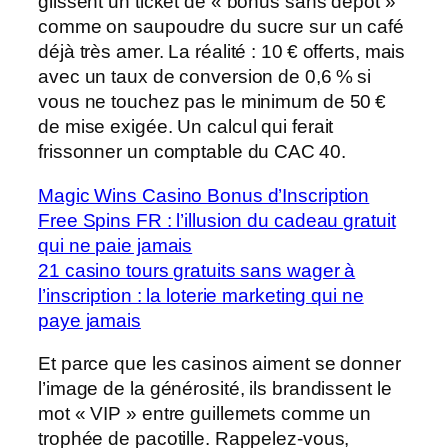
glissent un ticket de « bonus sans dépôt »
comme on saupoudre du sucre sur un café
déjà très amer. La réalité : 10 € offerts, mais
avec un taux de conversion de 0,6 % si
vous ne touchez pas le minimum de 50 €
de mise exigée. Un calcul qui ferait
frissonner un comptable du CAC 40.
Magic Wins Casino Bonus d’Inscription
Free Spins FR : l’illusion du cadeau gratuit
qui ne paie jamais
21 casino tours gratuits sans wager à
l’inscription : la loterie marketing qui ne
paye jamais
Et parce que les casinos aiment se donner
l’image de la générosité, ils brandissent le
mot « VIP » entre guillemets comme un
trophée de pacotille. Rappelez-vous,