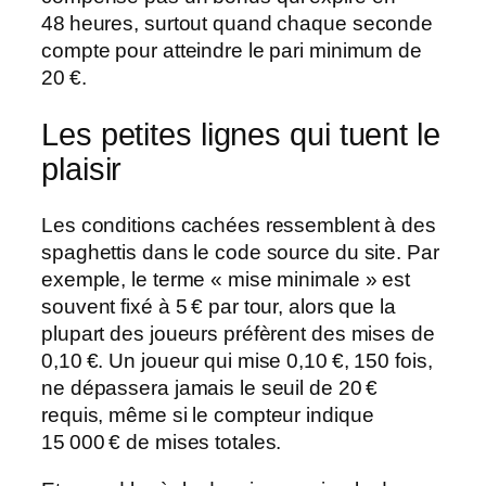
48 heures, surtout quand chaque seconde
compte pour atteindre le pari minimum de
20 €.
Les petites lignes qui tuent le
plaisir
Les conditions cachées ressemblent à des
spaghettis dans le code source du site. Par
exemple, le terme « mise minimale » est
souvent fixé à 5 € par tour, alors que la
plupart des joueurs préfèrent des mises de
0,10 €. Un joueur qui mise 0,10 €, 150 fois,
ne dépassera jamais le seuil de 20 €
requis, même si le compteur indique
15 000 € de mises totales.