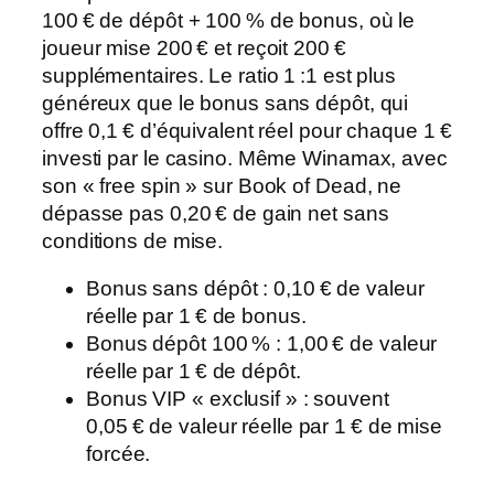
100 € de dépôt + 100 % de bonus, où le
joueur mise 200 € et reçoit 200 €
supplémentaires. Le ratio 1 :1 est plus
généreux que le bonus sans dépôt, qui
offre 0,1 € d’équivalent réel pour chaque 1 €
investi par le casino. Même Winamax, avec
son « free spin » sur Book of Dead, ne
dépasse pas 0,20 € de gain net sans
conditions de mise.
Bonus sans dépôt : 0,10 € de valeur
réelle par 1 € de bonus.
Bonus dépôt 100 % : 1,00 € de valeur
réelle par 1 € de dépôt.
Bonus VIP « exclusif » : souvent
0,05 € de valeur réelle par 1 € de mise
forcée.