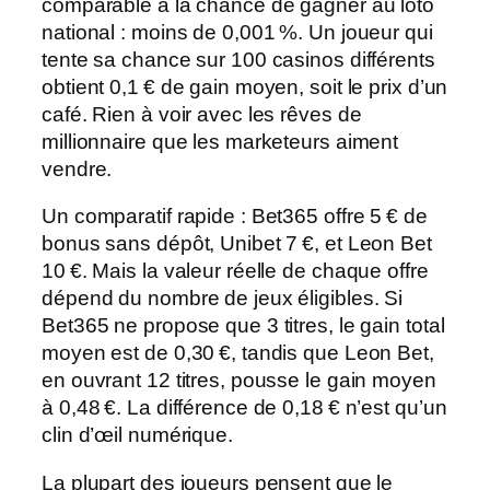
comparable à la chance de gagner au loto
national : moins de 0,001 %. Un joueur qui
tente sa chance sur 100 casinos différents
obtient 0,1 € de gain moyen, soit le prix d’un
café. Rien à voir avec les rêves de
millionnaire que les marketeurs aiment
vendre.
Un comparatif rapide : Bet365 offre 5 € de
bonus sans dépôt, Unibet 7 €, et Leon Bet
10 €. Mais la valeur réelle de chaque offre
dépend du nombre de jeux éligibles. Si
Bet365 ne propose que 3 titres, le gain total
moyen est de 0,30 €, tandis que Leon Bet,
en ouvrant 12 titres, pousse le gain moyen
à 0,48 €. La différence de 0,18 € n’est qu’un
clin d’œil numérique.
La plupart des joueurs pensent que le