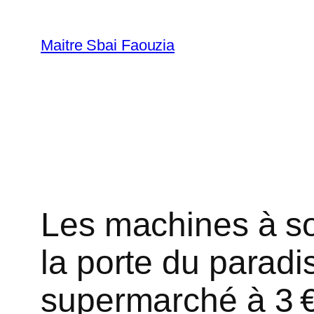
Aller
au
Maitre Sbai Faouzia
contenu
Les machines à so
la porte du paradis
supermarché à 3 € 