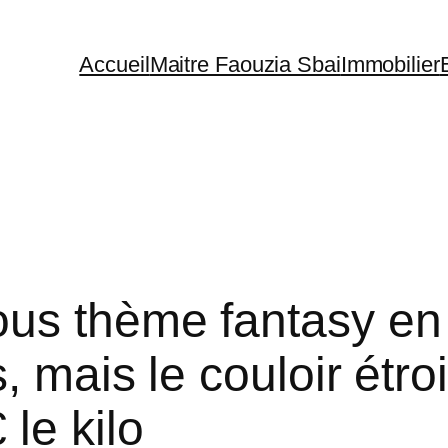
Accueil
Maitre Faouzia Sbai
Immobilier
us thème fantasy en 
, mais le couloir étroi
le kilo