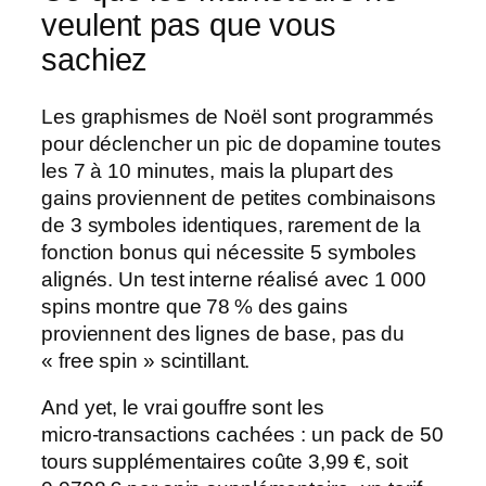
veulent pas que vous
sachiez
Les graphismes de Noël sont programmés
pour déclencher un pic de dopamine toutes
les 7 à 10 minutes, mais la plupart des
gains proviennent de petites combinaisons
de 3 symboles identiques, rarement de la
fonction bonus qui nécessite 5 symboles
alignés. Un test interne réalisé avec 1 000
spins montre que 78 % des gains
proviennent des lignes de base, pas du
« free spin » scintillant.
And yet, le vrai gouffre sont les
micro‑transactions cachées : un pack de 50
tours supplémentaires coûte 3,99 €, soit