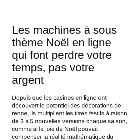
Les machines à sous
thème Noël en ligne
qui font perdre votre
temps, pas votre
argent
Depuis que les casinos en ligne ont
découvert le potentiel des décorations de
renne, ils multiplient les titres festifs à raison
de 3 à 5 nouvelles versions chaque saison,
comme si la joie de Noël pouvait
compenser la réalité mathématique du