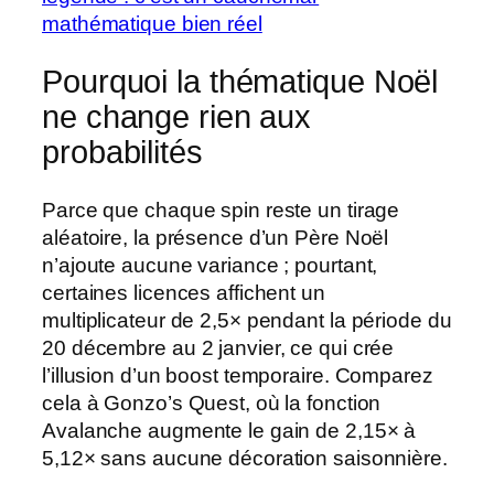
mathématique bien réel
Pourquoi la thématique Noël
ne change rien aux
probabilités
Parce que chaque spin reste un tirage
aléatoire, la présence d’un Père Noël
n’ajoute aucune variance ; pourtant,
certaines licences affichent un
multiplicateur de 2,5× pendant la période du
20 décembre au 2 janvier, ce qui crée
l’illusion d’un boost temporaire. Comparez
cela à Gonzo’s Quest, où la fonction
Avalanche augmente le gain de 2,15× à
5,12× sans aucune décoration saisonnière.