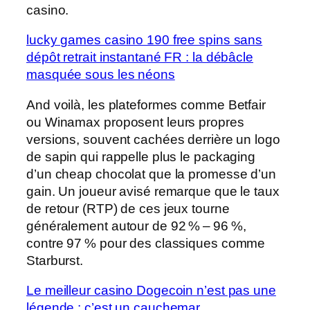
casino.
lucky games casino 190 free spins sans
dépôt retrait instantané FR : la débâcle
masquée sous les néons
And voilà, les plateformes comme Betfair
ou Winamax proposent leurs propres
versions, souvent cachées derrière un logo
de sapin qui rappelle plus le packaging
d’un cheap chocolat que la promesse d’un
gain. Un joueur avisé remarque que le taux
de retour (RTP) de ces jeux tourne
généralement autour de 92 % – 96 %,
contre 97 % pour des classiques comme
Starburst.
Le meilleur casino Dogecoin n’est pas une
légende : c’est un cauchemar