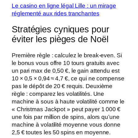
Le casino en ligne légal Lille : un mirage
réglementé aux rides tranchantes
Stratégies cyniques pour
éviter les pièges de Noël
Première règle : calculez le break‑even. Si
le bonus vous offre 10 tours gratuits avec
un pari max de 0,50 €, le gain attendu est
10 × 0,5 × 0,94 ≈ 4,7 €, ce qui ne compense
pas le dépôt de 20 € requis. Deuxième
règle : comparez les volatilités. Une
machine à sous à haute volatilité comme le
« Christmas Jackpot » peut payer 1 000 €
une fois par million de spins, alors qu’une
machine à volatilité moyenne vous donne
2,5 € toutes les 50 spins en moyenne.