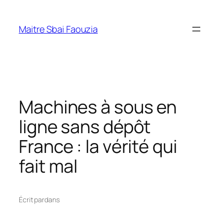
Maitre Sbai Faouzia
Machines à sous en
ligne sans dépôt
France : la vérité qui
fait mal
Écrit par
dans