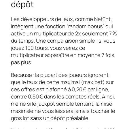
dépôt
Les développeurs de jeux, comme NetEnt,
intègrent une fonction “random bonus” qui
active un multiplicateur de 2x seulement 7 %
du temps. Une comparaison simple : si vous
jouez 100 tours, vous verrez ce
multiplicateur apparaître en moyenne 7 fois,
pas plus.
Because : la plupart des joueurs ignorent
que le taux de perte maximal (max bet) sur
ces offres est plafonné à 0,20 € par ligne,
contre 0,50 € dans les comptes réels. Ainsi,
même si le jackpot semble tentant, la mise
maximale ne vous laissera jamais toucher le
gros lot sans un dépôt préalable.