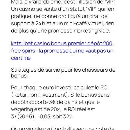
Mais le vrai problème, c’est l’illusion de “VIP”.
Un casino se vante d’un statut “VIP” qui, en
pratique, ne donne droit qu’à un chat de
support à 24 h et à un mini‑café virtuel, rien
de plus qu’une promesse marketing vide.
katsubet casino bonus premier dépôt 200
free spins : la promesse qui ne vaut pas un
centime
Stratégies de survie pour les chasseurs de
bonus
Pour chaque euro investi, calculez le ROI
(Return on Investment). Si le bonus sans
dépôt rapporte 3 € de gains et que le
wagering est de 20x, le ROI réel est
3 / (20 × 5) = 0,03, soit 3 %.
Or, un simple pari football avec une cote de