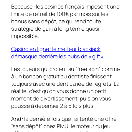
Because : les casinos français imposent une
limite de retrait de 100 € par mois sur les
bonus sans dépôt, ce qui rend toute
stratégie de gain à long terme quasi
impossible.
Casino en ligne : le meilleur blackjack
démasqué derrière les pubs de « gift »
Les joueurs qui croient au “free spin” comme
à un bonbon gratuit au dentiste finissent
toujours avec une dent cariée de regrets. La
réalité, c’est qu’on vous donne un petit
moment de divertissement, puis on vous
pousse à dépenser 2 à 5 fois plus.
And : la dernière fois que j’ai tenté une offre
“sans dépôt” chez PMU, le moteur du jeu