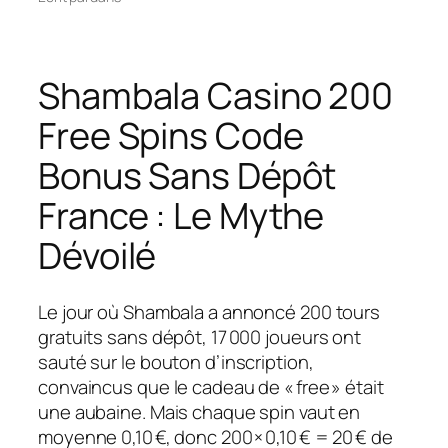
Shambala Casino 200
Free Spins Code
Bonus Sans Dépôt
France : Le Mythe
Dévoilé
Le jour où Shambala a annoncé 200 tours
gratuits sans dépôt, 17 000 joueurs ont
sauté sur le bouton d’inscription,
convaincus que le cadeau de « free » était
une aubaine. Mais chaque spin vaut en
moyenne 0,10 €, donc 200 × 0,10 € = 20 € de