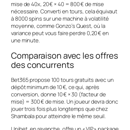
mise de 40x, 20 € × 40 = 800 € de mise
nécessaire. Converti en tours, cela équivaut
à 8000 spins sur une machine à volatilité
moyenne, comme Gonzo’s Quest, où la
variance peut vous faire perdre 0,20 € en
une minute.
Comparaison avec les offres
des concurrents
Bet365 propose 100 tours gratuits avec un
dépôt minimum de 10 €, ce qui, après
conversion, donne 10 € × 30 (facteur de
mise) = 300 € de mise. Un joueur devra donc
jouer trois fois plus longtemps que chez
Shambala pour atteindre le même seuil.
Unibet, en revanche, offre un « VIP » package