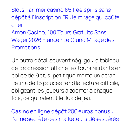
Slots hammer casino 85 free spins sans
dépôt à l’inscription FR : le mirage qui coûte
cher
Amon Casino, 100 Tours Gratuits Sans
Wager 2026 France : Le Grand Mirage des
Promotions
Un autre détail souvent négligé : le tableau
de progression affiche les tours restants en
police de 9 pt, si petit que même un écran
Retina de 15 pouces rend la lecture difficile,
obligeant les joueurs à zoomer à chaque
fois, ce qui ralentit le flux de jeu.
Casino en ligne dépôt 200 euros bonus :
l’arme secrète des marketeurs désespérés