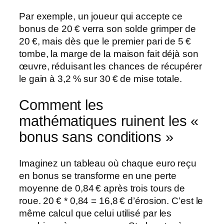
Par exemple, un joueur qui accepte ce
bonus de 20 € verra son solde grimper de
20 €, mais dès que le premier pari de 5 €
tombe, la marge de la maison fait déjà son
œuvre, réduisant les chances de récupérer
le gain à 3,2 % sur 30 € de mise totale.
Comment les
mathématiques ruinent les «
bonus sans conditions »
Imaginez un tableau où chaque euro reçu
en bonus se transforme en une perte
moyenne de 0,84 € après trois tours de
roue. 20 € * 0,84 = 16,8 € d’érosion. C’est le
même calcul que celui utilisé par les