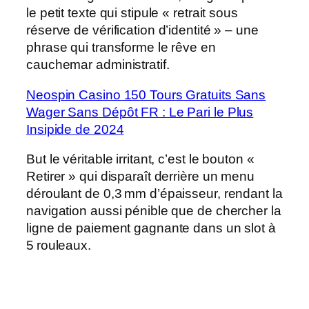
le petit texte qui stipule « retrait sous
réserve de vérification d’identité » – une
phrase qui transforme le rêve en
cauchemar administratif.
Neospin Casino 150 Tours Gratuits Sans
Wager Sans Dépôt FR : Le Pari le Plus
Insipide de 2024
But le véritable irritant, c’est le bouton «
Retirer » qui disparaît derrière un menu
déroulant de 0,3 mm d’épaisseur, rendant la
navigation aussi pénible que de chercher la
ligne de paiement gagnante dans un slot à
5 rouleaux.