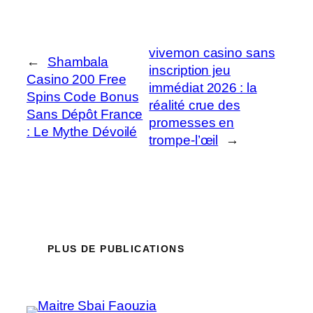
vivemon casino sans
←
Shambala
inscription jeu
Casino 200 Free
immédiat 2026 : la
Spins Code Bonus
réalité crue des
Sans Dépôt France
promesses en
: Le Mythe Dévoilé
trompe‑l’œil
→
PLUS DE PUBLICATIONS