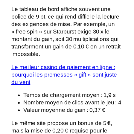
Le tableau de bord affiche souvent une
police de 9 pt, ce qui rend difficile la lecture
des exigences de mise. Par exemple, un
« free spin » sur Starburst exige 30 x le
montant du gain, soit 30 multiplications qui
transforment un gain de 0,10 € en un retrait
impossible.
Le meilleur casino de paiement en ligne :
pourquoi les promesses « gift » sont juste
du vent
Temps de chargement moyen : 1,9 s
Nombre moyen de clics avant le jeu : 4
Valeur moyenne du gain : 0,37 €
Le même site propose un bonus de 5 €,
mais la mise de 0,20 € requise pour le