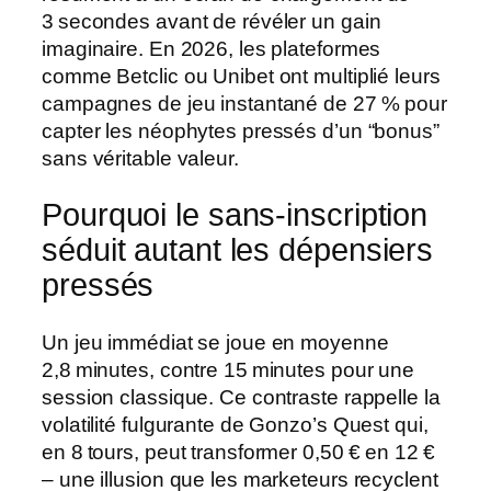
3 secondes avant de révéler un gain
imaginaire. En 2026, les plateformes
comme Betclic ou Unibet ont multiplié leurs
campagnes de jeu instantané de 27 % pour
capter les néophytes pressés d’un “bonus”
sans véritable valeur.
Pourquoi le sans‑inscription
séduit autant les dépensiers
pressés
Un jeu immédiat se joue en moyenne
2,8 minutes, contre 15 minutes pour une
session classique. Ce contraste rappelle la
volatilité fulgurante de Gonzo’s Quest qui,
en 8 tours, peut transformer 0,50 € en 12 €
– une illusion que les marketeurs recyclent