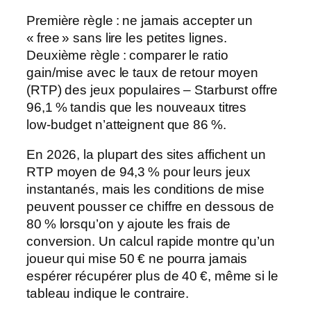
Première règle : ne jamais accepter un
« free » sans lire les petites lignes.
Deuxième règle : comparer le ratio
gain/mise avec le taux de retour moyen
(RTP) des jeux populaires – Starburst offre
96,1 % tandis que les nouveaux titres
low‑budget n’atteignent que 86 %.
En 2026, la plupart des sites affichent un
RTP moyen de 94,3 % pour leurs jeux
instantanés, mais les conditions de mise
peuvent pousser ce chiffre en dessous de
80 % lorsqu’on y ajoute les frais de
conversion. Un calcul rapide montre qu’un
joueur qui mise 50 € ne pourra jamais
espérer récupérer plus de 40 €, même si le
tableau indique le contraire.