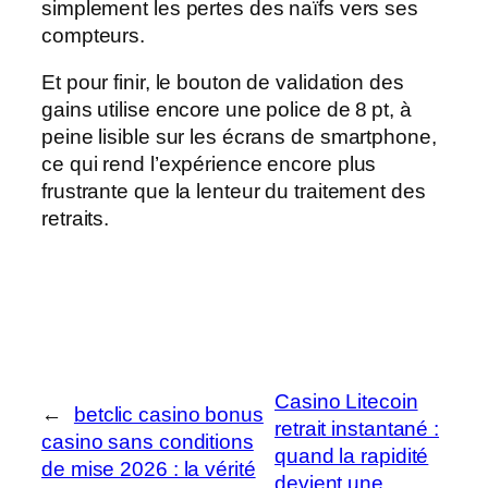
simplement les pertes des naïfs vers ses
compteurs.
Et pour finir, le bouton de validation des
gains utilise encore une police de 8 pt, à
peine lisible sur les écrans de smartphone,
ce qui rend l’expérience encore plus
frustrante que la lenteur du traitement des
retraits.
Casino Litecoin
←
betclic casino bonus
retrait instantané :
casino sans conditions
quand la rapidité
de mise 2026 : la vérité
devient une