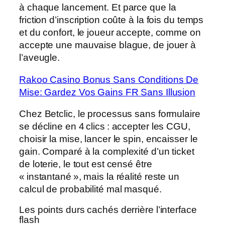
à chaque lancement. Et parce que la
friction d’inscription coûte à la fois du temps
et du confort, le joueur accepte, comme on
accepte une mauvaise blague, de jouer à
l’aveugle.
Rakoo Casino Bonus Sans Conditions De
Mise: Gardez Vos Gains FR Sans Illusion
Chez Betclic, le processus sans formulaire
se décline en 4 clics : accepter les CGU,
choisir la mise, lancer le spin, encaisser le
gain. Comparé à la complexité d’un ticket
de loterie, le tout est censé être
« instantané », mais la réalité reste un
calcul de probabilité mal masqué.
Les points durs cachés derrière l’interface
flash