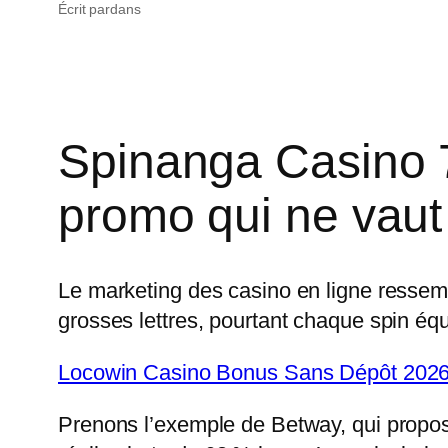
Écrit par
dans
Spinanga Casino 75
promo qui ne vaut
Le marketing des casino en ligne ressembl
grosses lettres, pourtant chaque spin équ
Locowin Casino Bonus Sans Dépôt 2026 
Prenons l’exemple de Betway, qui propose