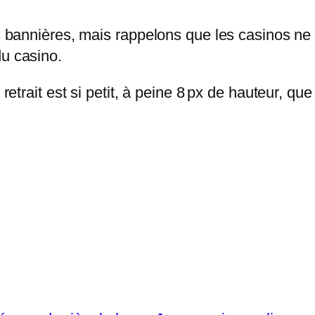
es bannières, mais rappelons que les casinos ne 
du casino.
e retrait est si petit, à peine 8 px de hauteur, 