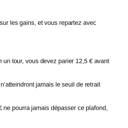
sur les gains, et vous repartez avec
n un tour, vous devez parier 12,5 € avant
’atteindront jamais le seuil de retrait
€ ne pourra jamais dépasser ce plafond,