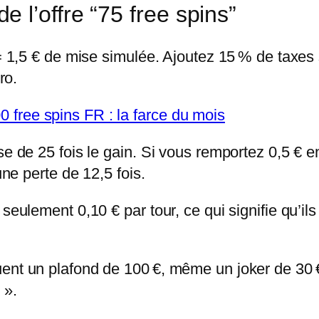
l’offre “75 free spins”
 = 1,5 € de mise simulée. Ajoutez 15 % de taxes 
ro.
free spins FR : la farce du mois
se de 25 fois le gain. Si vous remportez 0,5 € e
une perte de 12,5 fois.
eulement 0,10 € par tour, ce qui signifie qu’ils n
uent un plafond de 100 €, même un joker de 30 
 ».