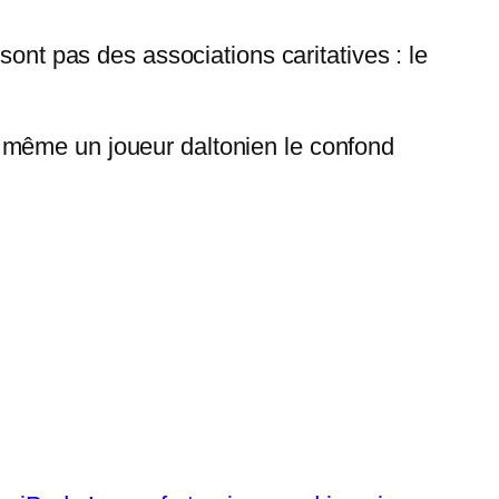
sont pas des associations caritatives : le
que même un joueur daltonien le confond