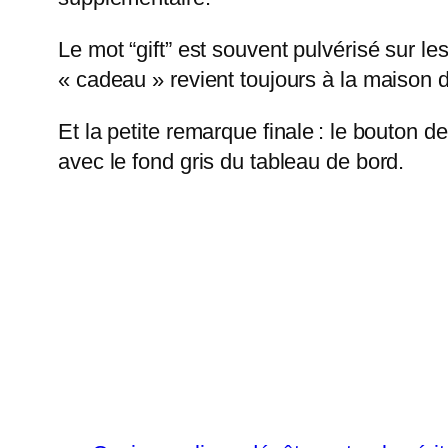
Le mot “gift” est souvent pulvérisé sur l
« cadeau » revient toujours à la maison 
Et la petite remarque finale : le bouton d
avec le fond gris du tableau de bord.