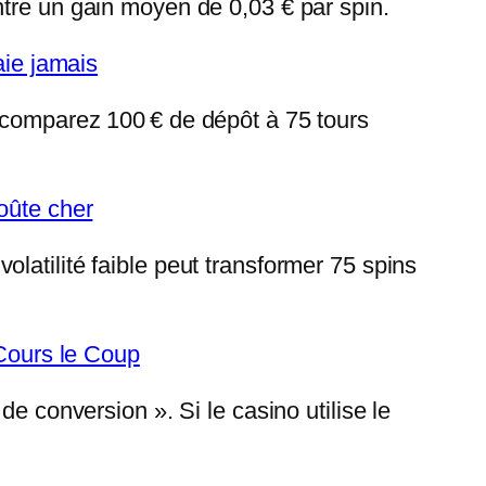
ntre un gain moyen de 0,03 € par spin.
aie jamais
 comparez 100 € de dépôt à 75 tours
oûte cher
latilité faible peut transformer 75 spins
Cours le Coup
e conversion ». Si le casino utilise le