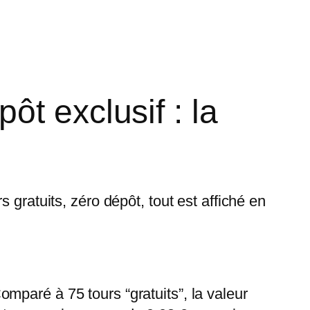
t exclusif : la
 gratuits, zéro dépôt, tout est affiché en
mparé à 75 tours “gratuits”, la valeur