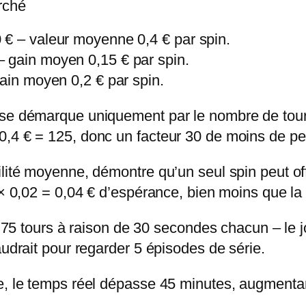
rché
 € – valeur moyenne 0,4 € par spin.
 gain moyen 0,15 € par spin.
gain moyen 0,2 € par spin.
se démarque uniquement par le nombre de tours, 
,4 € = 125, donc un facteur 30 de moins de pert
lité moyenne, démontre qu’un seul spin peut offr
 × 0,02 = 0,04 € d’espérance, bien moins que la
 – 75 tours à raison de 30 secondes chacun – le
audrait pour regarder 5 épisodes de série.
te, le temps réel dépasse 45 minutes, augment