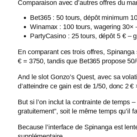
Comparaison avec d’autres offres du ma
Bet365 : 50 tours, dépôt minimum 10
Winamax : 100 tours, wagering 30× –
PartyCasino : 25 tours, dépôt 5 € – 
En comparant ces trois offres, Spinanga 
€ = 3750, tandis que Bet365 propose 50/0
And le slot Gonzo’s Quest, avec sa volati
d’atteindre ce gain est de 1/50, donc 2 €
But si l’on inclut la contrainte de temps
gratuitement”, soit le même temps qu’il f
Because l’interface de Spinanga est len
supplémentaire.