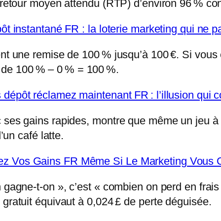
e retour moyen attendu (RTP) d’environ 96 % co
ôt instantané FR : la loterie marketing qui ne p
ent une remise de 100 % jusqu’à 100 €. Si vous
est de 100 % – 0 % = 100 %.
dépôt réclamez maintenant FR : l’illusion qui c
 ses gains rapides, montre que même un jeu à vo
’un café latte.
ez Vos Gains FR Même Si Le Marketing Vous 
 gagne-t-on », c’est « combien on perd en frais d
 gratuit équivaut à 0,024 £ de perte déguisée.