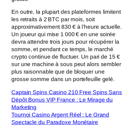
En outre, la plupart des plateformes limitent
les retraits à 2 BTC par mois, soit
approximativement 830 € à l’heure actuelle.
Un joueur qui mise 1 000 € en une soirée
devra attendre trois jours pour récupérer la
somme, et pendant ce temps, le marché
crypto continue de fluctuer. Un pari de 15 €
sur une machine à sous peut alors sembler
plus raisonnable que de bloquer une
grosse somme dans un portefeuille gelé.
Captain Spins Casino 210 Free Spins Sans
Dépôt Bonus VIP France : Le Mirage du
Marketing
Tournoi Casino Argent Réel : Le Grand
Spectacle du Paradoxe Monétaire