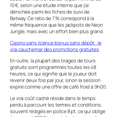
10 €, selon une étude interne que j’ai
dénichée parmi les fiches de suivi de
Betway. Ce ratio de 7 % correspond à la
même fréquence que les jackpots de Neon
Jungle, mais avec un effort bien plus grand.
Casino sans licence bonus sans dépôt : le
vrai cauchemar des promotions gratuites
En outre, la plupart des tirages de tours
gratuits sont programmés toutes les 48
heures, ce qui signifie que le joueur doit
revenir deux fois par jour, sinon la session
expire comme une offre de café froid à 9h00.
Le vrai coût caché réside dans le temps
perdu à parcourir les termes et conditions,
souvent rédigés en police 8 pt, ce qui oblige