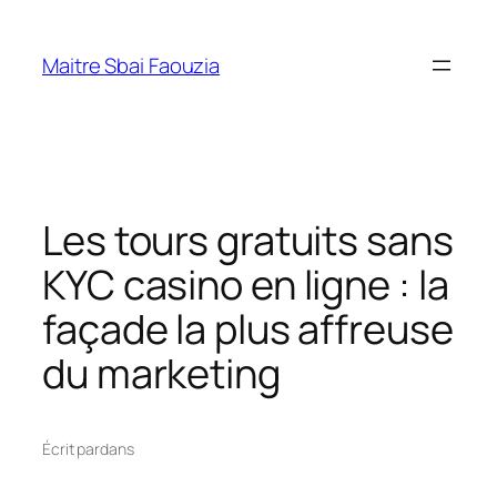
Maitre Sbai Faouzia
Les tours gratuits sans
KYC casino en ligne : la
façade la plus affreuse
du marketing
Écrit par
dans