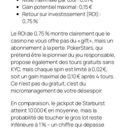
Gain potentiel maximal : 0,15 €
Retour sur investissement (ROI) :
0,75 %
Le ROI de 0,75 % montre clairement que le
casino ne vous offre pas du « gift », mais un
abonnement à la perte. PokerStars, qui
prétend être le pionnier du jeu responsable,
propose également des tours gratuits sans
KYC, mais chaque spin est limité à 0,02 €,
soit un gain maximal de 0,10 € après 4 tours.
Ce n’est pas du gratuit, c’est du
micromanagement de votre désespoir.
En comparaison, le jackpot de Starburst
atteint 10 000 € en moyenne, mais la
probabilité de toucher le gros lot reste
inférieure à 1 % – un chiffre qui dépasse