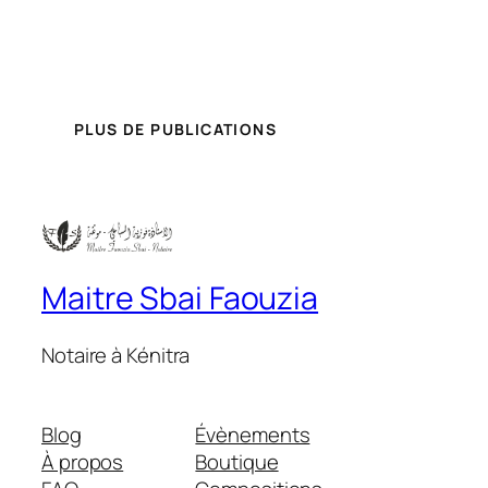
PLUS DE PUBLICATIONS
Maitre Sbai Faouzia
Notaire à Kénitra
Blog
Évènements
À propos
Boutique