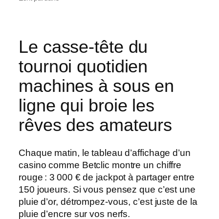
Le casse-tête du
tournoi quotidien
machines à sous en
ligne qui broie les
rêves des amateurs
Chaque matin, le tableau d’affichage d’un
casino comme Betclic montre un chiffre
rouge : 3 000 € de jackpot à partager entre
150 joueurs. Si vous pensez que c’est une
pluie d’or, détrompez‑vous, c’est juste de la
pluie d’encre sur vos nerfs.