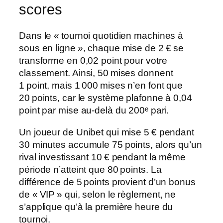
scores
Dans le « tournoi quotidien machines à
sous en ligne », chaque mise de 2 € se
transforme en 0,02 point pour votre
classement. Ainsi, 50 mises donnent
1 point, mais 1 000 mises n’en font que
20 points, car le système plafonne à 0,04
point par mise au‑delà du 200ᵉ pari.
Un joueur de Unibet qui mise 5 € pendant
30 minutes accumule 75 points, alors qu’un
rival investissant 10 € pendant la même
période n’atteint que 80 points. La
différence de 5 points provient d’un bonus
de « VIP » qui, selon le règlement, ne
s’applique qu’à la première heure du
tournoi.