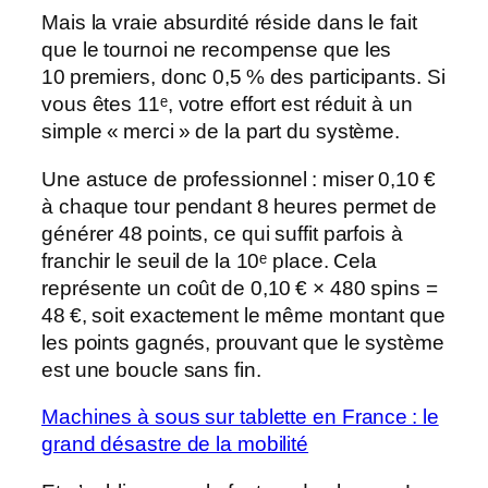
Mais la vraie absurdité réside dans le fait
que le tournoi ne recompense que les
10 premiers, donc 0,5 % des participants. Si
vous êtes 11ᵉ, votre effort est réduit à un
simple « merci » de la part du système.
Une astuce de professionnel : miser 0,10 €
à chaque tour pendant 8 heures permet de
générer 48 points, ce qui suffit parfois à
franchir le seuil de la 10ᵉ place. Cela
représente un coût de 0,10 € × 480 spins =
48 €, soit exactement le même montant que
les points gagnés, prouvant que le système
est une boucle sans fin.
Machines à sous sur tablette en France : le
grand désastre de la mobilité